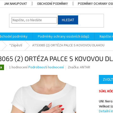
JAK NAKUPOVAT
OBCHODNÍ PODMÍNKY
PODMÍNKY OCHRANY OS
HLEDAT
bchodní podmínky
Podmínky ochrany osobních údajů
Napište
*Zápěstí
AT53065 (2) ORTÉZA PALCE S KOVOVOU DLAHOU
3065 (2) ORTÉZA PALCE S KOVOVOU D
Průměrné
1 hodnocení
Podrobnosti hodnocení
Značka:
ANTAR
ka
hodnocení
produktu
ZVOLT
je
5,0
z
SÚKL KÓD
5
hvězdiček.
UNI: Nero
Velikost 
Detailní 