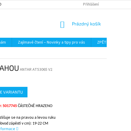
OBNÍCH ÚDAJŮ
Přihlášení
NÁKUPNÍ
Prázdný košík
KOŠÍK
 nám
Zajímavé čtení – Novinky a tipy pro vás
ZPĚTNÝ ODBĚR VYS
LAHOU
ANTAR AT53065 V2
E VARIANTU
: 5017745
ČÁSTEČNĚ HRAZENO
zlišuje se na pravou a levou ruku
(obvod zápěstí v cm): 19-22 CM
informace