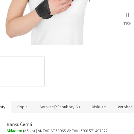
TISK
nty
Popis
Související soubory (2)
Diskuze
Výrobce
Barva: Černá
Skladem
(>5 ks)
| ANTAR AT53065 V2
EAN:
5901571497822