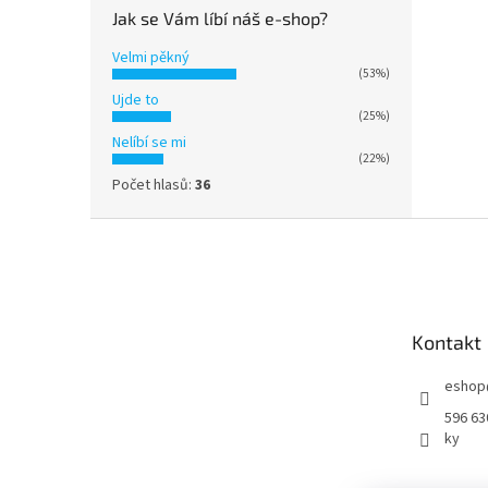
Jak se Vám líbí náš e-shop?
Velmi pěkný
(53%)
Ujde to
(25%)
Nelíbí se mi
(22%)
Počet hlasů:
36
Z
á
p
a
t
Kontakt
í
eshop
596 63
ky