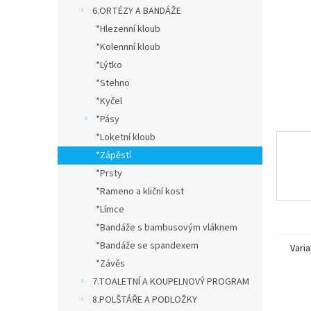
n
6.ORTÉZY A BANDÁŽE
e
*Hlezenní kloub
l
*Kolennní kloub
*Lýtko
*Stehno
*Kyčel
*Pásy
*Loketní kloub
*Zápěstí
*Prsty
*Rameno a kliční kost
*Límce
*Bandáže s bambusovým vláknem
*Bandáže se spandexem
Varia
*Závěs
7.TOALETNÍ A KOUPELNOVÝ PROGRAM
8.POLŠTÁŘE A PODLOŽKY