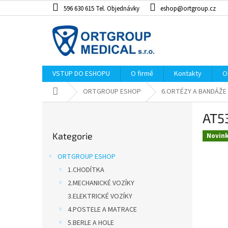
Přejít
596 630 615 Tel. Objednávky
eshop@ortgroup.cz
na
obsah
VSTUP DO ESHOPU
O firmě
Kontakty
O
Domů
ORTGROUP ESHOP
6.ORTÉZY A BANDÁŽE
P
AT5
o
Přeskočit
s
Kategorie
kategorie
Novin
t
r
ORTGROUP ESHOP
a
1.CHODÍTKA
n
2.MECHANICKÉ VOZÍKY
n
í
3.ELEKTRICKÉ VOZÍKY
p
4.POSTELE A MATRACE
a
5.BERLE A HOLE