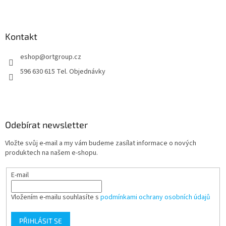
Z
á
p
a
Kontakt
t
eshop
@
ortgroup.cz
í
596 630 615 Tel. Objednávky
Odebírat newsletter
Vložte svůj e-mail a my vám budeme zasílat informace o nových
produktech na našem e-shopu.
E-mail
Vložením e-mailu souhlasíte s
podmínkami ochrany osobních údajů
PŘIHLÁSIT SE