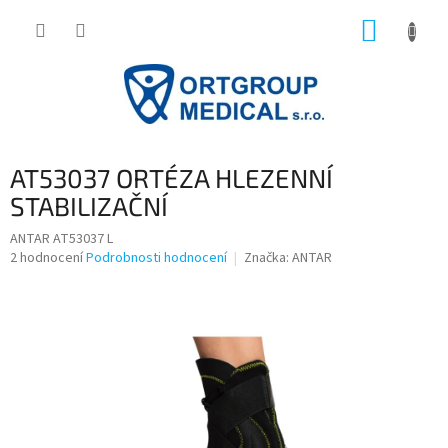
Přejít
NÁKUP
na
obsah
KOŠÍK
AT53037 ORTÉZA HLEZENNÍ
STABILIZAČNÍ
ANTAR AT53037 L
Průměrné
2 hodnocení
Podrobnosti hodnocení
Značka:
ANTAR
hodnocení
produktu
je
5,0
z
5
hvězdiček.