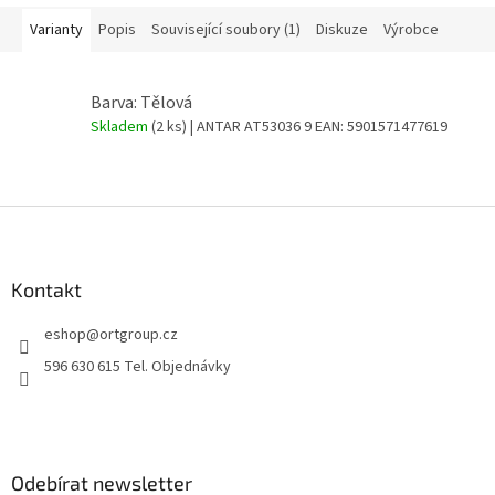
Varianty
Popis
Související soubory (1)
Diskuze
Výrobce
Barva: Tělová
Skladem
(2 ks)
| ANTAR AT53036 9
EAN:
5901571477619
Z
á
p
a
Kontakt
t
eshop
@
ortgroup.cz
í
596 630 615 Tel. Objednávky
Odebírat newsletter