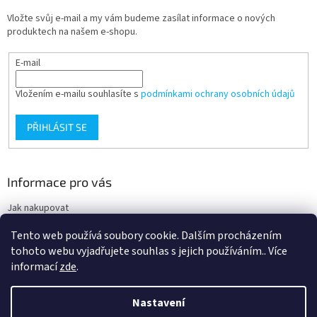
Vložte svůj e-mail a my vám budeme zasílat informace o nových
produktech na našem e-shopu.
E-mail
Vložením e-mailu souhlasíte s
podmínkami ochrany osobních údajů
PŘIHLÁSIT SE
Informace pro vás
Jak nakupovat
Obchodní podmínky
Tento web používá soubory cookie. Dalším procházením
Podmínky ochrany osobních údajů
tohoto webu vyjadřujete souhlas s jejich používáním.. Více
informací
zde
.
Nastavení
Vytvořil Shoptet