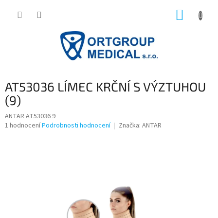
Přejít
NÁKUP
na
obsah
KOŠÍK
AT53036 LÍMEC KRČNÍ S VÝZTUHOU
(9)
ANTAR AT53036 9
Průměrné
1 hodnocení
Podrobnosti hodnocení
Značka:
ANTAR
hodnocení
produktu
je
5,0
z
5
hvězdiček.