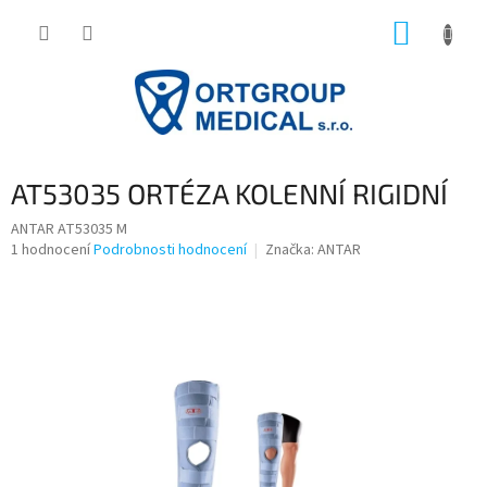
Přejít
NÁKUP
na
obsah
KOŠÍK
AT53035 ORTÉZA KOLENNÍ RIGIDNÍ
ANTAR AT53035 M
Průměrné
1 hodnocení
Podrobnosti hodnocení
Značka:
ANTAR
hodnocení
produktu
je
5,0
z
5
hvězdiček.