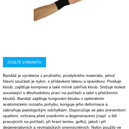
ZVOLTE VARIANTU
Bandáž je vyrobena z pružného, prodyšného materiálu, jehož
hlavní součástí je nylon, s přídavkem latexu a spandexu. Posiluje
kloub, zajišťuje kompresi a také mírně zahřívá kloub. Snižuje bolest
související s dlouhodobou prací na počítači a také s přetížením
kloubů. Bandáž zajišťuje fungování kloubu v optimálním
anatomickém rozsahu pohybu, koriguje jeho deformace a
zabraňuje patologickým odchylkám. Doporučuje se jako preventivní
opatření, ochrana před zraněními a degeneracemi (např. u lidí
pracujících na počítači, při hraní tenisu, golfu), jakož i při
degenerativních a revmatických onemocněních. Nylon použitý ve