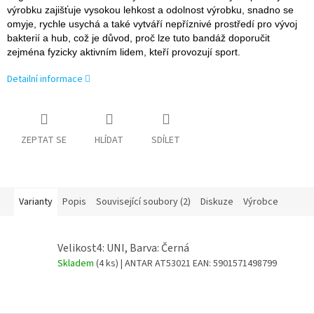
výrobku zajišťuje vysokou lehkost a odolnost výrobku, snadno se
omyje, rychle usychá a také vytváří nepříznivé prostředí pro vývoj
bakterií a hub, což je důvod, proč lze tuto bandáž doporučit
zejména fyzicky aktivním lidem, kteří provozují sport.
Detailní informace
ZEPTAT SE
HLÍDAT
SDÍLET
Varianty
Popis
Související soubory (2)
Diskuze
Výrobce
Velikost4: UNI, Barva: Černá
Skladem
(4 ks)
| ANTAR AT53021
EAN:
5901571498799