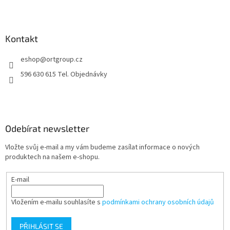
Z
á
p
a
Kontakt
t
eshop
@
ortgroup.cz
í
596 630 615 Tel. Objednávky
Odebírat newsletter
Vložte svůj e-mail a my vám budeme zasílat informace o nových
produktech na našem e-shopu.
E-mail
Vložením e-mailu souhlasíte s
podmínkami ochrany osobních údajů
PŘIHLÁSIT SE