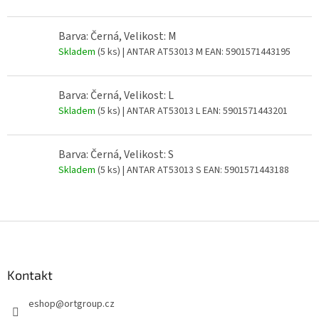
Barva: Černá, Velikost: M
Skladem
(5 ks)
| ANTAR AT53013 M
EAN:
5901571443195
Barva: Černá, Velikost: L
Skladem
(5 ks)
| ANTAR AT53013 L
EAN:
5901571443201
Barva: Černá, Velikost: S
Skladem
(5 ks)
| ANTAR AT53013 S
EAN:
5901571443188
Z
á
p
a
Kontakt
t
eshop
@
ortgroup.cz
í