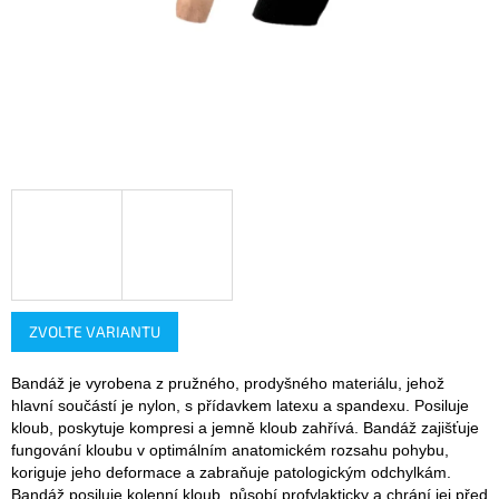
ZVOLTE VARIANTU
Bandáž je vyrobena z pružného, prodyšného materiálu, jehož
hlavní součástí je nylon, s přídavkem latexu a spandexu. Posiluje
kloub, poskytuje kompresi a jemně kloub zahřívá. Bandáž zajišťuje
fungování kloubu v optimálním anatomickém rozsahu pohybu,
koriguje jeho deformace a zabraňuje patologickým odchylkám.
Bandáž posiluje kolenní kloub, působí profylakticky a chrání jej před