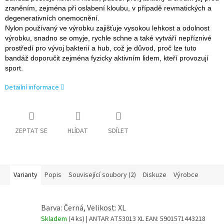
zraněním, zejména při oslabení kloubu, v případě revmatických a
degenerativních onemocnění.
Nylon používaný ve výrobku zajišťuje vysokou lehkost a odolnost
výrobku, snadno se omyje, rychle schne a také vytváří nepříznivé
prostředí pro vývoj bakterií a hub, což je důvod, proč lze tuto
bandáž doporučit zejména fyzicky aktivním lidem, kteří provozují
sport.
Detailní informace
ZEPTAT SE
HLÍDAT
SDÍLET
Varianty
Popis
Související soubory (2)
Diskuze
Výrobce
Barva: Černá, Velikost: XL
Skladem
(4 ks)
| ANTAR AT53013 XL
EAN:
5901571443218