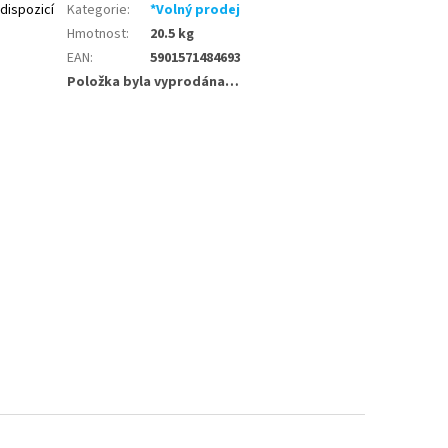
dispozicí
Kategorie
:
*Volný prodej
Hmotnost
:
20.5 kg
EAN
:
5901571484693
Položka byla vyprodána…