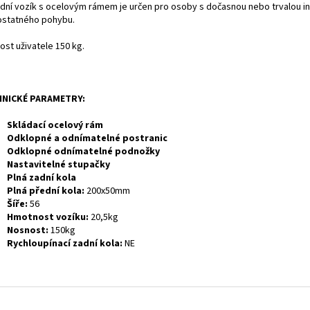
lidní vozík s ocelovým rámem je určen pro osoby s dočasnou nebo trvalou in
statného pohybu.
ost uživatele 150 kg.
HNICKÉ PARAMETRY:
Skládací ocelový rám
Odklopné a odnímatelné postranic
Odklopné odnímatelné podnožky
Nastavitelné stupačky
Plná zadní kola
Plná přední kola:
200x50mm
Šíře:
56
Hmotnost vozíku:
20,5kg
Nosnost:
150kg
Rychloupínací zadní kola:
NE