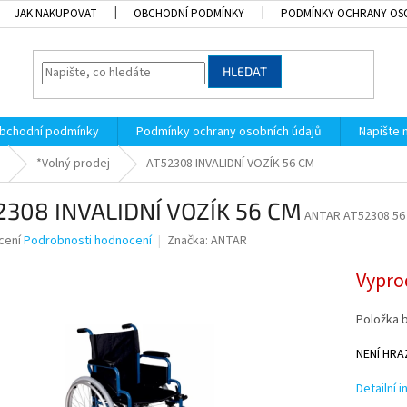
JAK NAKUPOVAT
OBCHODNÍ PODMÍNKY
PODMÍNKY OCHRANY OS
HLEDAT
bchodní podmínky
Podmínky ochrany osobních údajů
Napište
*Volný prodej
AT52308 INVALIDNÍ VOZÍK 56 CM
2308 INVALIDNÍ VOZÍK 56 CM
ANTAR AT52308 56
né
cení
Podrobnosti hodnocení
Značka:
ANTAR
ní
u
Vypro
Položka 
NENÍ HR
k.
Detailní 