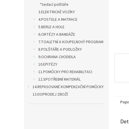
n
*Sedací polštáře
e
3.ELEKTRICKÉ VOZÍKY
l
4.POSTELE A MATRACE
5.BERLE A HOLE
6.ORTÉZY A BANDÁŽE
7.TOALETNÍ A KOUPELNOVÝ PROGRAM
8.POLŠTÁŘE A PODLOŽKY
9.OCHRANA CHODIDLA
10.EPITÉZY
11.POMŮCKY PRO REHABILITACI
12.SPOTŘEBNÍ MATERIÁL
14.REPASOVANÉ KOMPENZAČNÍ POMŮCKY
13.DOPRODEJ ZBOŽÍ
Popi
Det