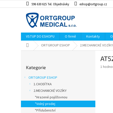
Přejít
596 630 615 Tel. Objednávky
eshop@ortgroup.cz
na
obsah
VSTUP DO ESHOPU
O firmě
Kontakty
O
Domů
ORTGROUP ESHOP
2.MECHANICKÉ VOZÍKY
P
AT5
o
Přeskočit
s
Průměr
1 hodno
Kategorie
kategorie
t
hodnoce
r
produkt
ORTGROUP ESHOP
a
je
1.CHODÍTKA
5,0
n
z
2.MECHANICKÉ VOZÍKY
n
5
í
*Hrazené pojišťovnou
hvězdiče
p
*Volný prodej
a
*Příslušenství