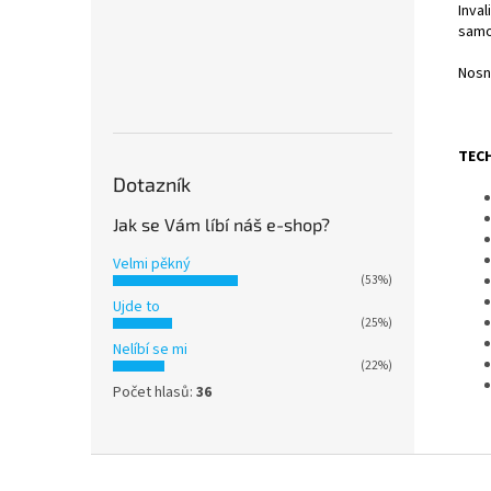
Inva
samo
Nosn
TEC
Dotazník
Jak se Vám líbí náš e-shop?
Velmi pěkný
(53%)
Ujde to
(25%)
Nelíbí se mi
(22%)
Počet hlasů:
36
Z
á