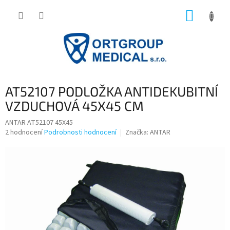
Přejít
NÁKUP
na
obsah
KOŠÍK
AT52107 PODLOŽKA ANTIDEKUBITNÍ
VZDUCHOVÁ 45X45 CM
ANTAR AT52107 45X45
Průměrné
2 hodnocení
Podrobnosti hodnocení
Značka:
ANTAR
hodnocení
produktu
je
3,5
z
5
hvězdiček.