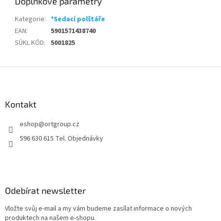
Doplňkové parametry
Kategorie
:
*Sedací polštáře
EAN
:
5901571438740
SÚKL KÓD
:
5001825
Z
á
p
a
Kontakt
t
eshop
@
ortgroup.cz
í
596 630 615 Tel. Objednávky
Odebírat newsletter
Vložte svůj e-mail a my vám budeme zasílat informace o nových
produktech na našem e-shopu.