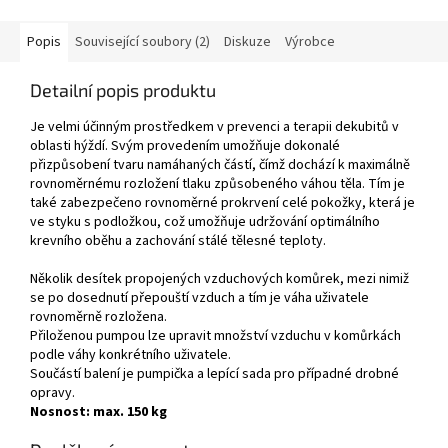
Popis
Související soubory (2)
Diskuze
Výrobce
Detailní popis produktu
Je velmi účinným prostředkem v prevenci a terapii dekubitů v
oblasti hýždí. Svým provedením umožňuje dokonalé
přizpůsobení tvaru namáhaných částí, čímž dochází k maximálně
rovnoměrnému rozložení tlaku způsobeného váhou těla. Tím je
také zabezpečeno rovnoměrné prokrvení celé pokožky, která je
ve styku s podložkou, což umožňuje udržování optimálního
krevního oběhu a zachování stálé tělesné teploty.
Několik desítek propojených vzduchových komůrek, mezi nimiž
se po dosednutí přepouští vzduch a tím je váha uživatele
rovnoměrně rozložena.
Přiloženou pumpou lze upravit množství vzduchu v komůrkách
podle váhy konkrétního uživatele.
Součástí balení je pumpička a lepící sada pro případné drobné
opravy.
Nosnost: max. 150 kg