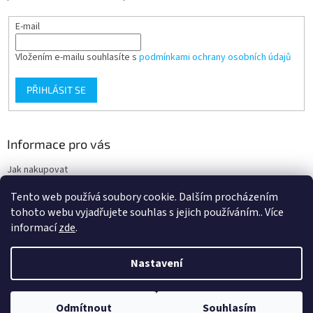
E-mail
Vložením e-mailu souhlasíte s
podmínkami ochrany osobních údajů
PŘIHLÁSIT SE
Informace pro vás
Jak nakupovat
Obchodní podmínky
Tento web používá soubory cookie. Dalším procházením
Podmínky ochrany osobních údajů
tohoto webu vyjadřujete souhlas s jejich používáním.. Více
informací
zde
.
Nastavení
Vytvořil Shoptet
Nacházíte se na velkoobchodním eshopu pro odbornou veřejnost. Pro
Odmítnout
Souhlasím
Copyright 2026
Ortgroup Medical
. Všechna práva vyhrazena.