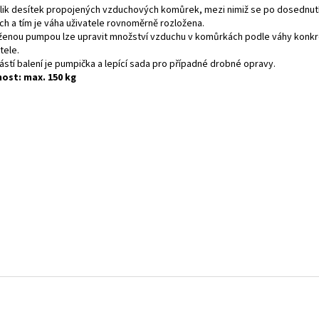
lik desítek propojených vzduchových komůrek, mezi nimiž se po dosednutí
ch a tím je váha uživatele rovnoměrně rozložena.
oženou pumpou lze upravit množství vzduchu v komůrkách podle váhy konkr
tele.
ástí balení je pumpička a lepící sada pro případné drobné opravy.
ost: max. 150 kg