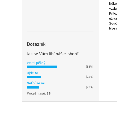
Něko
vzdu
Přil
uživa
Souč
Nosn
Dotazník
Jak se Vám líbí náš e-shop?
Velmi pěkný
(53%)
Ujde to
(25%)
Nelíbí se mi
(22%)
Počet hlasů:
36
Z
á
p