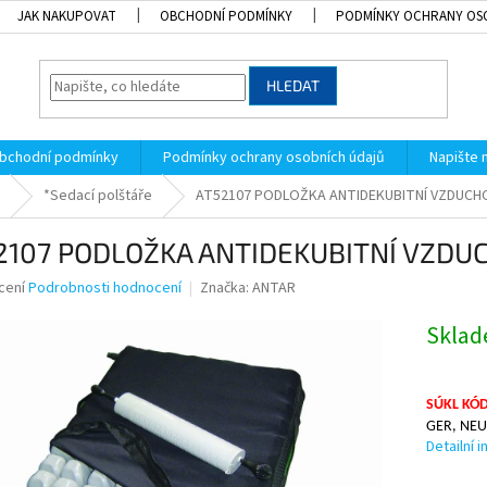
JAK NAKUPOVAT
OBCHODNÍ PODMÍNKY
PODMÍNKY OCHRANY OS
HLEDAT
bchodní podmínky
Podmínky ochrany osobních údajů
Napište
*Sedací polštáře
AT52107 PODLOŽKA ANTIDEKUBITNÍ VZDUCH
2107 PODLOŽKA ANTIDEKUBITNÍ VZDU
né
cení
Podrobnosti hodnocení
Značka:
ANTAR
ní
u
Skla
SÚKL KÓD
GER, NEU
k.
Detailní 