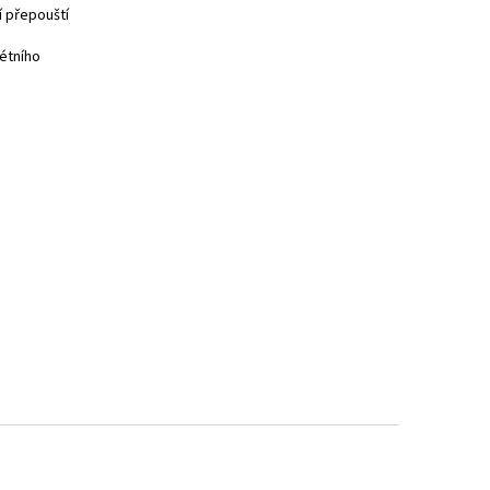
 přepouští
étního