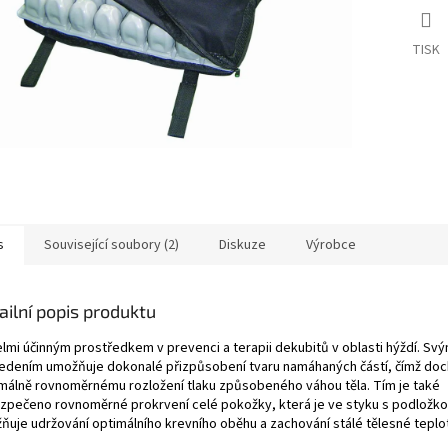
TISK
s
Související soubory (2)
Diskuze
Výrobce
ailní popis produktu
elmi účinným prostředkem v prevenci a terapii dekubitů v oblasti hýždí. Sv
edením umožňuje dokonalé přizpůsobení tvaru namáhaných částí, čímž doc
málně rovnoměrnému rozložení tlaku způsobeného váhou těla. Tím je také
zpečeno rovnoměrné prokrvení celé pokožky, která je ve styku s podložko
ňuje udržování optimálního krevního oběhu a zachování stálé tělesné teplo