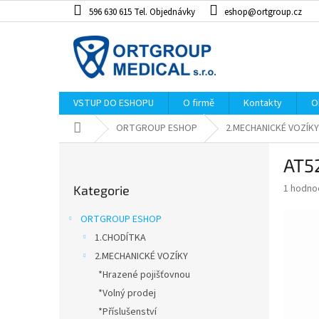
Přejít
596 630 615 Tel. Objednávky
eshop@ortgroup.cz
na
obsah
VSTUP DO ESHOPU
O firmě
Kontakty
O
Domů
ORTGROUP ESHOP
2.MECHANICKÉ VOZÍKY
P
AT5
o
Přeskočit
s
Průměr
1 hodno
Kategorie
kategorie
t
hodnoce
r
produkt
ORTGROUP ESHOP
a
je
1.CHODÍTKA
5,0
n
z
2.MECHANICKÉ VOZÍKY
n
5
í
*Hrazené pojišťovnou
hvězdiče
p
*Volný prodej
a
*Příslušenství