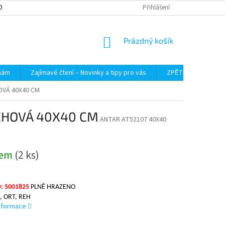
OBNÍCH ÚDAJŮ
Přihlášení
NÁKUPNÍ
Prázdný košík
KOŠÍK
 nám
Zajímavé čtení – Novinky a tipy pro vás
ZPĚTNÝ ODBĚR VYS
OVÁ 40X40 CM
CHOVÁ 40X40 CM
ANTAR AT52107 40X40
dem
(2 ks)
: 5001825
PLNĚ HRAZENO
, ORT, REH
informace