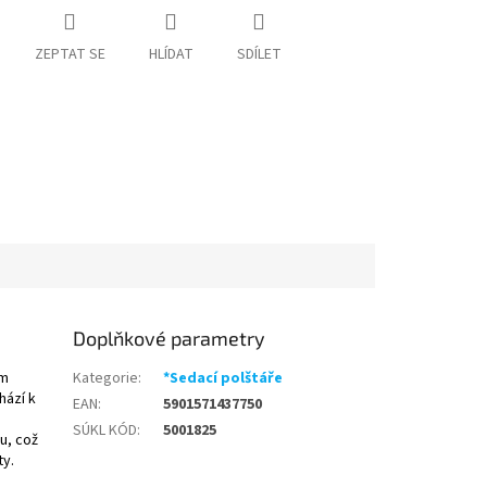
ZEPTAT SE
HLÍDAT
SDÍLET
Doplňkové parametry
ým
Kategorie
:
*Sedací polštáře
hází k
EAN
:
5901571437750
SÚKL KÓD
:
5001825
u, což
ty.