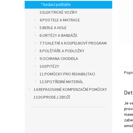
n
*Sedací polštáře
e
3.ELEKTRICKÉ VOZÍKY
l
4.POSTELE A MATRACE
5.BERLE A HOLE
6.ORTÉZY A BANDÁŽE
7.TOALETNÍ A KOUPELNOVÝ PROGRAM
8.POLŠTÁŘE A PODLOŽKY
9.OCHRANA CHODIDLA
10.EPITÉZY
Popi
11.POMŮCKY PRO REHABILITACI
12.SPOTŘEBNÍ MATERIÁL
14.REPASOVANÉ KOMPENZAČNÍ POMŮCKY
Det
13.DOPRODEJ ZBOŽÍ
Je v
prov
maxi
zabe
umož