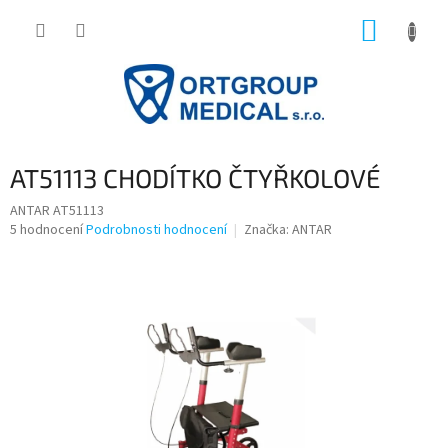
Přejít
NÁKUP
na
obsah
KOŠÍK
AT51113 CHODÍTKO ČTYŘKOLOVÉ
ANTAR AT51113
Průměrné
5 hodnocení
Podrobnosti hodnocení
Značka:
ANTAR
hodnocení
produktu
je
4,4
z
5
hvězdiček.