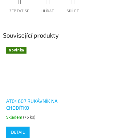
ZEPTAT SE
HLÍDAT
SDÍLET
Související produkty
Novinka
AT04607 RUKÁVNÍK NA
CHODÍTKO
Skladem
(>5 ks)
Průměrné
hodnocení
produktu
DETAIL
je