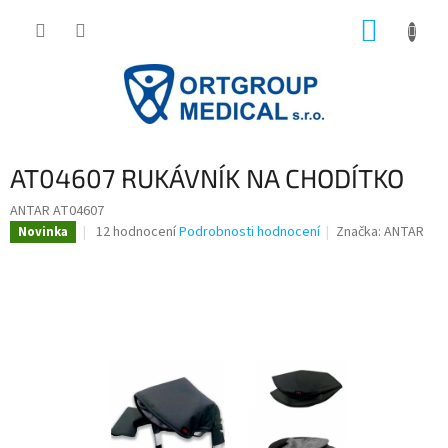
Přejít
NÁKUP
na
obsah
KOŠÍK
AT04607 RUKÁVNÍK NA CHODÍTKO
ANTAR AT04607
Průměrné
12 hodnocení
Podrobnosti hodnocení
Značka:
ANTAR
Novinka
hodnocení
produktu
je
3,4
z
5
hvězdiček.