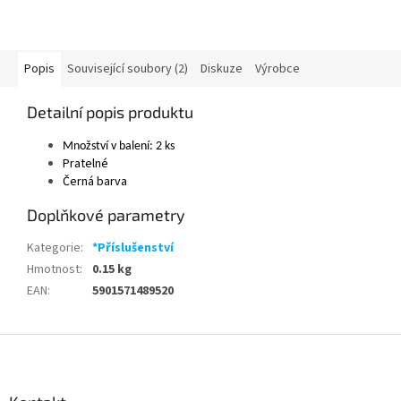
Popis
Související soubory (2)
Diskuze
Výrobce
Detailní popis produktu
Množství v balení: 2 ks
Pratelné
Černá barva
Doplňkové parametry
Kategorie
:
*Příslušenství
Hmotnost
:
0.15 kg
EAN
:
5901571489520
Z
á
p