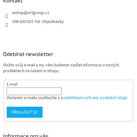
a
Kontakt
t
eshop
@
ortgroup.cz
í
596 630 615 Tel. Objednávky
Odebírat newsletter
Vložte svůj e-mail a my vám budeme zasílat informace o nových
produktech na našem e-shopu.
E-mail
Vložením e-mailu souhlasíte s
podmínkami ochrany osobních údajů
PŘIHLÁSIT SE
Informace pro vás