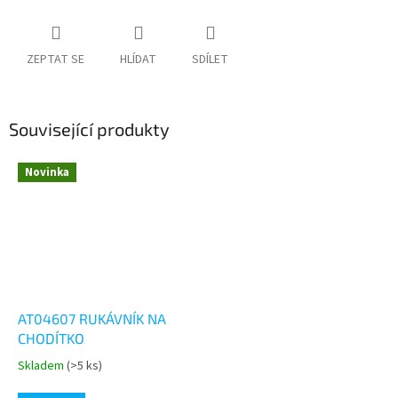
ZEPTAT SE
HLÍDAT
SDÍLET
Související produkty
Novinka
AT04607 RUKÁVNÍK NA
CHODÍTKO
Skladem
(>5 ks)
Průměrné
hodnocení