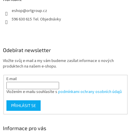
t
eshop
@
ortgroup.cz
í
596 630 615 Tel. Objednávky
Odebírat newsletter
Vložte svůj e-mail a my vám budeme zasílat informace o nových
produktech na našem e-shopu.
E-mail
Vložením e-mailu souhlasíte s
podmínkami ochrany osobních údajů
PŘIHLÁSIT SE
Informace pro vás