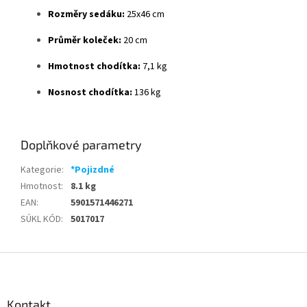
Rozměry sedáku:
25x46 cm
Průměr koleček:
20 cm
Hmotnost chodítka:
7,1 kg
Nosnost chodítka:
136 kg
Doplňkové parametry
Kategorie
:
*Pojizdné
Hmotnost
:
8.1 kg
EAN
:
5901571446271
SÚKL KÓD
:
5017017
Z
á
p
a
Kontakt