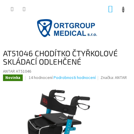
Přejít
NÁKUP
na
obsah
KOŠÍK
AT51046 CHODÍTKO ČTYŘKOLOVÉ
SKLÁDACÍ ODLEHČENÉ
ANTAR AT51046
Průměrné
14 hodnocení
Podrobnosti hodnocení
Značka:
ANTAR
Novinka
hodnocení
produktu
je
4,1
z
5
hvězdiček.