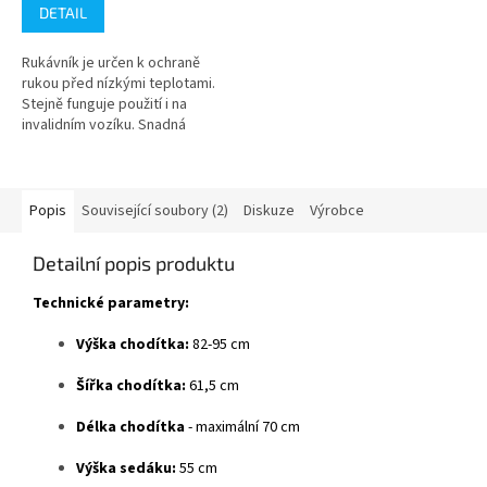
produktu
DETAIL
je
3,4
Rukávník je určen k ochraně
z
rukou před nízkými teplotami.
5
Stejně funguje použití i na
hvězdiček.
invalidním vozíku. Snadná
montáž je možná díky nosné
gumičce a suchému zipu. Vnější
vrstva...
Popis
Související soubory (2)
Diskuze
Výrobce
Detailní popis produktu
Technické parametry:
Výška chodítka:
82-95 cm
Šířka chodítka:
61,5 cm
Délka chodítka
- maximální 70 cm
Výška sedáku:
55 cm