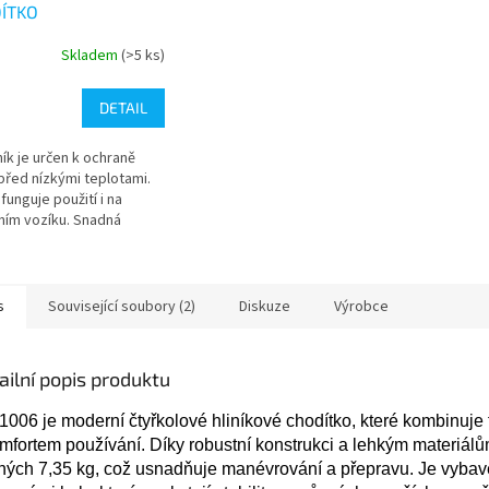
ÍTKO
Skladem
(>5 ks)
rné
cení
ktu
DETAIL
ík je určen k ochraně
před nízkými teplotami.
funguje použití i na
ček.
dním vozíku. Snadná
 je možná díky nosné
e a suchému zipu. Vnější
..
s
Související soubory (2)
Diskuze
Výrobce
ailní popis produktu
006 je moderní čtyřkolové hliníkové chodítko, které kombinuje
mfortem používání. Díky robustní konstrukci a lehkým materiálů
hých 7,35 kg, což usnadňuje manévrování a přepravu. Je vyba