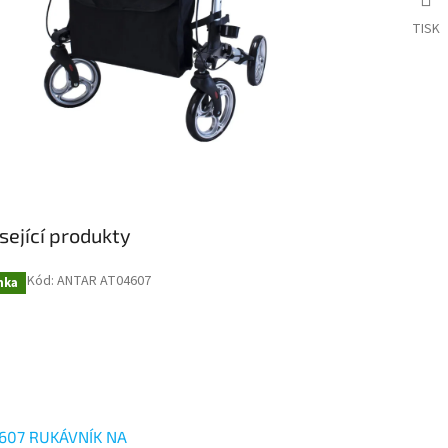
TISK
sející produkty
Kód:
ANTAR AT04607
nka
607 RUKÁVNÍK NA