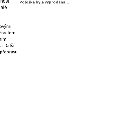
žnost
Položka byla vyprodána…
nalé
bovými
pěradlem
lním
. Další
 přepravu.