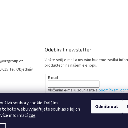
Odebírat newsletter
Vložte svůj e-mail a my vám budeme zasílat info
@
ortgroup.cz
produktech na našem e-shopu.
0 615 Tel. Objednáv
E-mail
Vložením e-mailu souhlasíte s
podmínkami ochr
údajů
užívá soubory cookie. Dalším
Odmítnout
tohoto webu vyjadřujete souhlas s jejich
PŘIHLÁSIT SE
 Více informací
zde
.