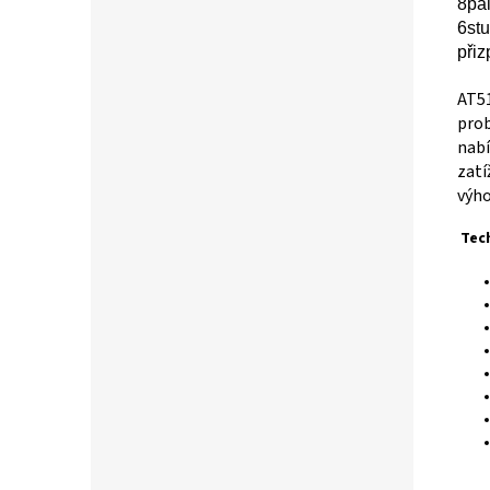
8pal
6st
přiz
AT51
prob
nabí
zatí
výho
Tec