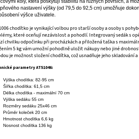
covými koly, která poskytují stabilitu na různých površích, a mo
upňového nastavení výšky (od 79,5 do 92,5 cm) umožňuje doko
působení výšce uživatele.
006 chodítko je vynikající volbou pro starší osoby a osoby s pohy
lémy, které oceňují nezávislost a pohodlí. Integrovaný sedák s o
zí chvilku odpočinku při procházkách a přiložená taška s maximá
žením 5 kg vám umožní pohodlně uložit nákupy nebo jiné drobnosti
dou je možnost složení chodítka, což usnadňuje jeho skladování a
hnické parametry AT51046:
Výška chodítka: 82-95 cm
Šířka chodítka: 61,5 cm
Délka chodítka - maximální 70 cm
Výška sedáku 55 cm
Rozměry sedáku 25x46 cm
Průměr koleček 20 cm
Hmotnost chodítka 6,6 kg
Nosnost chodítka 136 kg