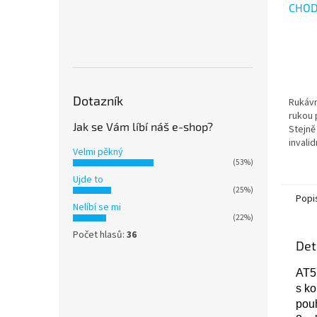
CHOD
Průmě
hodno
produ
je
3,4
Dotazník
Rukávn
z
rukou 
5
Jak se Vám líbí náš e-shop?
Stejně 
hvězdi
invali
Velmi pěkný
montáž
(53%)
gumičc
Ujde to
vrstva.
(25%)
Popi
Nelíbí se mi
(22%)
Počet hlasů:
36
Det
AT51
s ko
pou