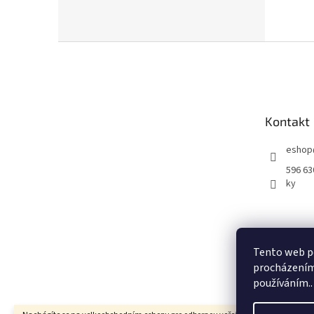
Z
á
p
a
t
Kontakt
í
eshop
596 63
ky
Tento web po
procházením 
používáním..