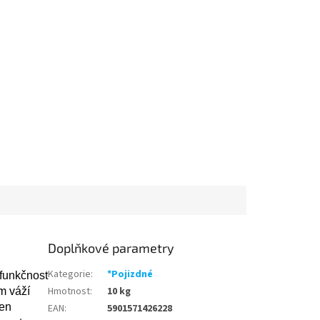
Doplňkové parametry
Kategorie
:
*Pojizdné
 funkčnost
Hmotnost
:
10 kg
m váží
ven
EAN
:
5901571426228