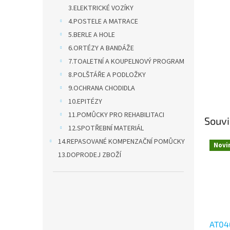
n
3.ELEKTRICKÉ VOZÍKY
e
4.POSTELE A MATRACE
l
5.BERLE A HOLE
6.ORTÉZY A BANDÁŽE
7.TOALETNÍ A KOUPELNOVÝ PROGRAM
8.POLŠTÁŘE A PODLOŽKY
9.OCHRANA CHODIDLA
10.EPITÉZY
11.POMŮCKY PRO REHABILITACI
Souvi
12.SPOTŘEBNÍ MATERIÁL
14.REPASOVANÉ KOMPENZAČNÍ POMŮCKY
Novi
13.DOPRODEJ ZBOŽÍ
AT04