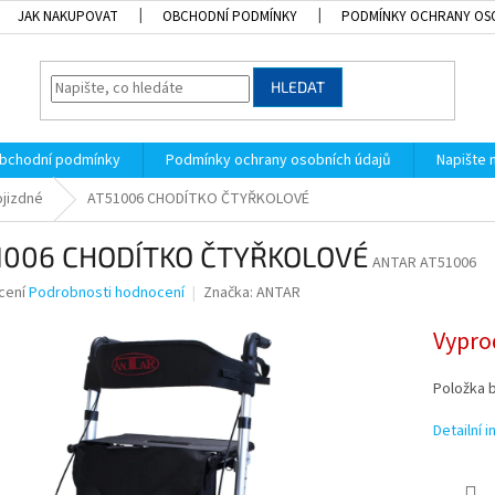
JAK NAKUPOVAT
OBCHODNÍ PODMÍNKY
PODMÍNKY OCHRANY OS
HLEDAT
bchodní podmínky
Podmínky ochrany osobních údajů
Napište
ojizdné
AT51006 CHODÍTKO ČTYŘKOLOVÉ
1006 CHODÍTKO ČTYŘKOLOVÉ
ANTAR AT51006
né
cení
Podrobnosti hodnocení
Značka:
ANTAR
ní
u
Vypro
Položka 
Detailní 
k.