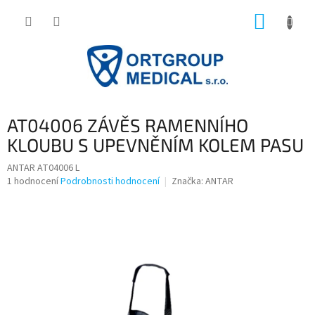
Přejít
NÁKUP
na
obsah
KOŠÍK
AT04006 ZÁVĚS RAMENNÍHO
KLOUBU S UPEVNĚNÍM KOLEM PASU
ANTAR AT04006 L
Průměrné
1 hodnocení
Podrobnosti hodnocení
Značka:
ANTAR
hodnocení
produktu
je
5,0
z
5
hvězdiček.