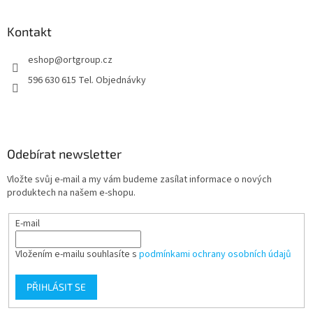
á
p
a
Kontakt
t
eshop
@
ortgroup.cz
í
596 630 615 Tel. Objednávky
Odebírat newsletter
Vložte svůj e-mail a my vám budeme zasílat informace o nových
produktech na našem e-shopu.
E-mail
Vložením e-mailu souhlasíte s
podmínkami ochrany osobních údajů
PŘIHLÁSIT SE