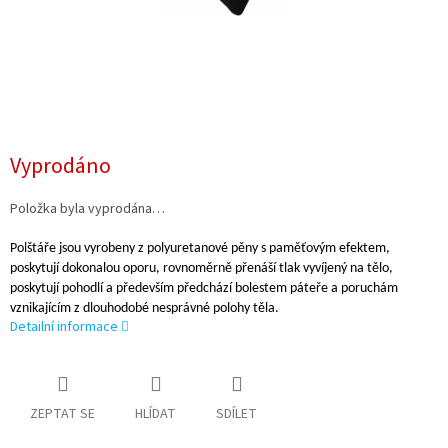
Vyprodáno
Položka byla vyprodána…
Polštáře jsou vyrobeny z polyuretanové pěny s paměťovým efektem,
poskytují dokonalou oporu, rovnoměrně přenáší tlak vyvíjený na tělo,
poskytují pohodlí a především předchází bolestem páteře a poruchám
vznikajícím z dlouhodobé nesprávné polohy těla.
Detailní informace
ZEPTAT SE
HLÍDAT
SDÍLET