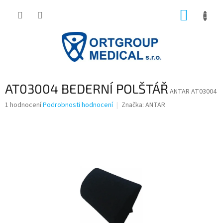
Přejít
NÁKUP
na
obsah
KOŠÍK
AT03004 BEDERNÍ POLŠTÁŘ
ANTAR AT03004
Průměrné
1 hodnocení
Podrobnosti hodnocení
Značka:
ANTAR
hodnocení
produktu
je
5,0
z
5
hvězdiček.