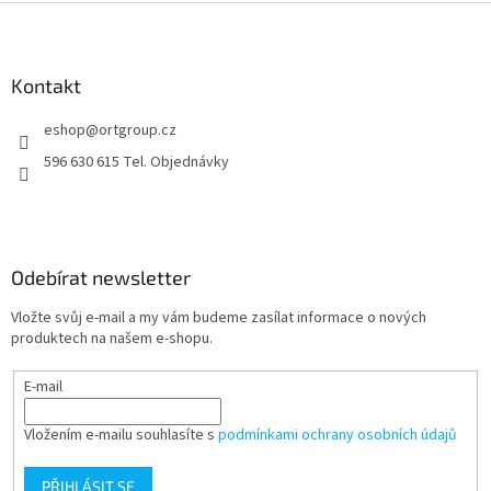
Z
á
p
a
Kontakt
t
eshop
@
ortgroup.cz
í
596 630 615 Tel. Objednávky
Odebírat newsletter
Vložte svůj e-mail a my vám budeme zasílat informace o nových
produktech na našem e-shopu.
E-mail
Vložením e-mailu souhlasíte s
podmínkami ochrany osobních údajů
PŘIHLÁSIT SE