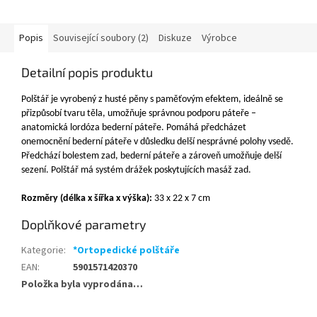
Popis
Související soubory (2)
Diskuze
Výrobce
Detailní popis produktu
Polštář je vyrobený z husté pěny s paměťovým efektem, ideálně se
přizpůsobí tvaru těla,
umožňuje správnou podporu páteře –
anatomická lordóza bederní páteře. Pomáhá
předcházet
onemocnění bederní páteře v důsledku delší nesprávné polohy vsedě.
Předchází bolestem zad, bederní páteře a zároveň umožňuje delší
sezení. Polštář má systém drážek poskytujících masáž zad.
Rozměry (délka x šířka x výška):
33 x 22 x 7 cm
Doplňkové parametry
Kategorie
:
*Ortopedické polštáře
EAN
:
5901571420370
Položka byla vyprodána…