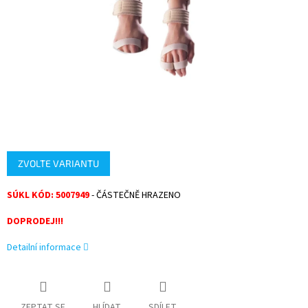
ZVOLTE VARIANTU
SÚKL KÓD: 5007949
- ČÁSTEČNĚ HRAZENO
DOPRODEJ!!!
Detailní informace
ZEPTAT SE
HLÍDAT
SDÍLET