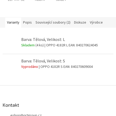
Varianty
Popis
Související soubory (2)
Diskuze
Výrobce
Barva: Tělová, Velikost: L
Skladem
(4 ks)
| OPPO 4182R L
EAN:
840270624045
Barva: Tělová, Velikost: S
Vyprodáno
| OPPO 4182R S
EAN:
840270609004
Z
á
p
a
Kontakt
t
eshop
@
ortgroup.cz