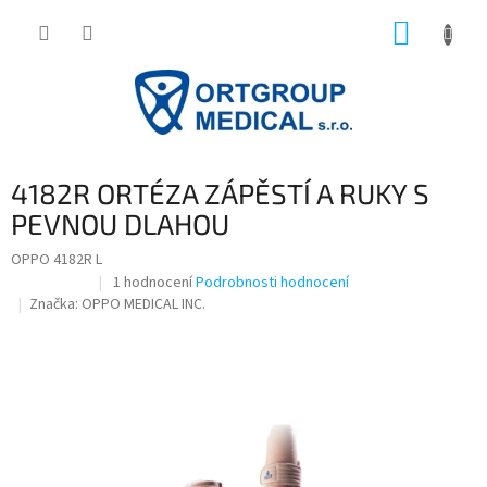
Přejít
NÁKUP
na
obsah
KOŠÍK
4182R ORTÉZA ZÁPĚSTÍ A RUKY S
PEVNOU DLAHOU
OPPO 4182R L
Průměrné
1 hodnocení
Podrobnosti hodnocení
Doprodej
hodnocení
Značka:
OPPO MEDICAL INC.
produktu
je
5,0
z
5
hvězdiček.