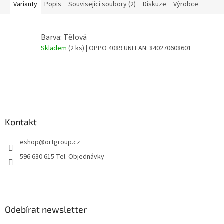
Varianty
Popis
Související soubory (2)
Diskuze
Výrobce
Barva: Tělová
Skladem
(2 ks)
| OPPO 4089 UNI
EAN:
840270608601
Z
á
p
a
Kontakt
t
eshop
@
ortgroup.cz
í
596 630 615 Tel. Objednávky
Odebírat newsletter