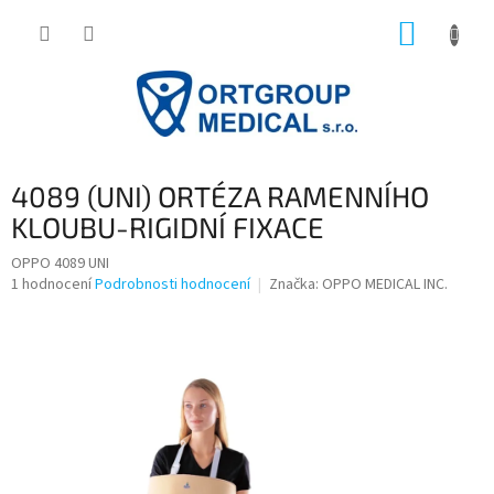
Přejít
NÁKUP
na
obsah
KOŠÍK
4089 (UNI) ORTÉZA RAMENNÍHO
KLOUBU-RIGIDNÍ FIXACE
OPPO 4089 UNI
Průměrné
1 hodnocení
Podrobnosti hodnocení
Značka:
OPPO MEDICAL INC.
hodnocení
produktu
je
5,0
z
5
hvězdiček.