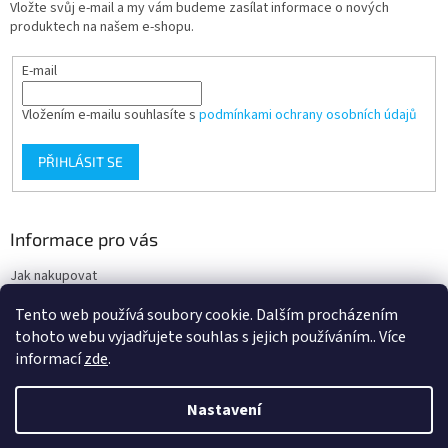
Vložte svůj e-mail a my vám budeme zasílat informace o nových
produktech na našem e-shopu.
E-mail
Vložením e-mailu souhlasíte s
podmínkami ochrany osobních údajů
PŘIHLÁSIT SE
Informace pro vás
Jak nakupovat
Obchodní podmínky
Tento web používá soubory cookie. Dalším procházením
Podmínky ochrany osobních údajů
tohoto webu vyjadřujete souhlas s jejich používáním.. Více
informací
zde
.
Nastavení
Vytvořil Shoptet