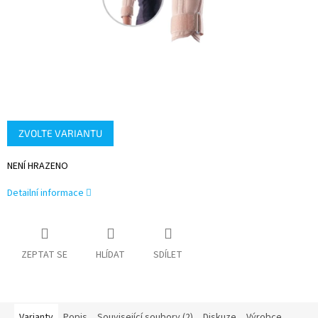
ZVOLTE VARIANTU
NENÍ HRAZENO
Detailní informace
ZEPTAT SE
HLÍDAT
SDÍLET
Varianty
Popis
Související soubory (2)
Diskuze
Výrobce