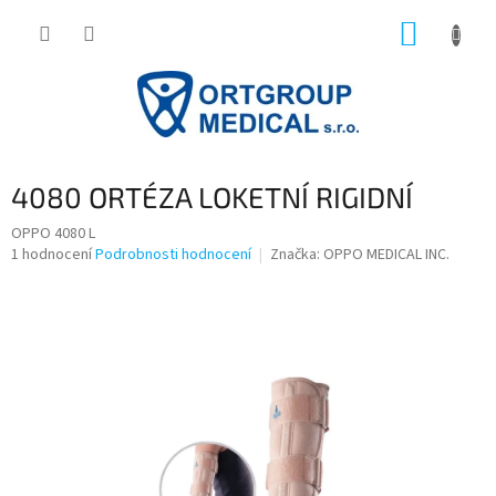
Přejít
NÁKUP
na
obsah
KOŠÍK
4080 ORTÉZA LOKETNÍ RIGIDNÍ
OPPO 4080 L
Průměrné
1 hodnocení
Podrobnosti hodnocení
Značka:
OPPO MEDICAL INC.
hodnocení
produktu
je
5,0
z
5
hvězdiček.