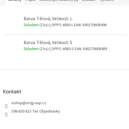
Barva: Tělová, Velikost: L
Skladem
(2 ks)
| OPPO 4080 L
EAN:
840270608496
Barva: Tělová, Velikost: S
Skladem
(2 ks)
| OPPO 4080 S
EAN:
840270608489
Z
á
p
a
Kontakt
t
eshop
@
ortgroup.cz
í
596 630 615 Tel. Objednávky