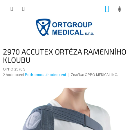
Přejít
NÁKUP
na
obsah
KOŠÍK
2970 ACCUTEX ORTÉZA RAMENNÍHO
KLOUBU
OPPO 2970 S
Průměrné
2 hodnocení
Podrobnosti hodnocení
Značka:
OPPO MEDICAL INC.
hodnocení
produktu
je
3,5
z
5
hvězdiček.