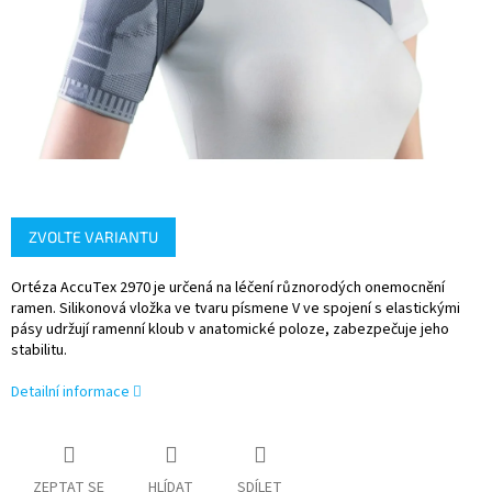
ZVOLTE VARIANTU
Ortéza AccuTex 2970 je určená na léčení různorodých onemocnění
ramen. Silikonová vložka ve tvaru písmene V ve spojení s elastickými
pásy udržují ramenní kloub v anatomické poloze, zabezpečuje jeho
stabilitu.
Detailní informace
ZEPTAT SE
HLÍDAT
SDÍLET