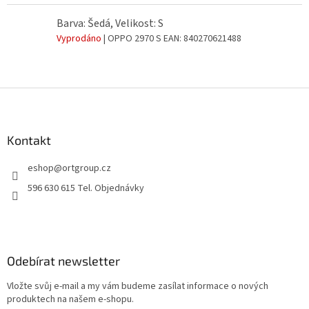
Barva: Šedá, Velikost: S
Vyprodáno
| OPPO 2970 S
EAN:
840270621488
Z
á
p
a
Kontakt
t
eshop
@
ortgroup.cz
í
596 630 615 Tel. Objednávky
Odebírat newsletter
Vložte svůj e-mail a my vám budeme zasílat informace o nových
produktech na našem e-shopu.