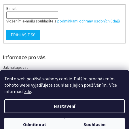
E-mail
Vložením e-mailu souhlasíte s
podmínkami ochrany osobních údajů
PŘIHLÁSIT SE
Informace pro vás
Jak nakupovat
Obchodní podmínky
Tento web používá soubory cookie. Dalším procházením
Podmínky ochrany osobních údajů
tohoto webu vyjadřujete souhlas s jejich používáním.. Více
informací
zde
.
Nastavení
Vytvořil Shoptet
Nacházíte se na velkoobchodním eshopu pro odbornou veřejnost. Pro
Odmítnout
Souhlasím
Copyright 2026
Ortgroup Medical
. Všechna práva vyhrazena.
ostatní nakupující je určen eshop www.zdravpom.cz