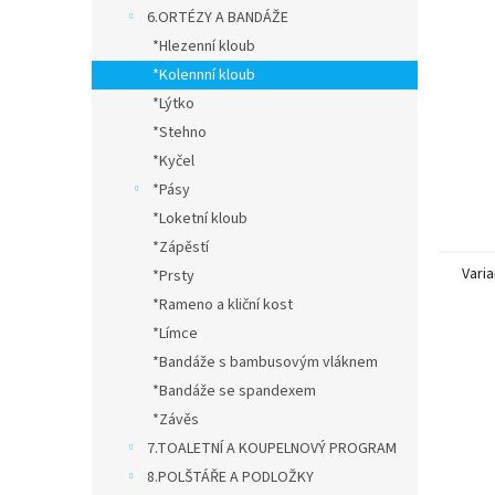
n
6.ORTÉZY A BANDÁŽE
e
*Hlezenní kloub
l
*Kolennní kloub
*Lýtko
*Stehno
*Kyčel
*Pásy
*Loketní kloub
*Zápěstí
Varia
*Prsty
*Rameno a kliční kost
*Límce
*Bandáže s bambusovým vláknem
*Bandáže se spandexem
*Závěs
7.TOALETNÍ A KOUPELNOVÝ PROGRAM
8.POLŠTÁŘE A PODLOŽKY