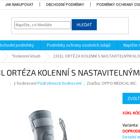
JAK NAKUPOVAT
OBCHODNÍ PODMÍNKY
PODMÍNKY OCHRANY OS
HLEDAT
bchodní podmínky
Podmínky ochrany osobních údajů
Napište
*Kolennní kloub
2331L ORTÉZA KOLENNÍ S NASTAVITELNÝM KL
1L ORTÉZA KOLENNÍ S NASTAVITELNÝ
Průměrné
1 hodnocení
Podrobnosti hodnocení
Značka:
OPPO MEDICAL INC.
dej
hodnocení
produktu
ZVOLT
je
5,0
z
SÚKL KÓD
5
hvězdiček.
Varianta:
DOPRODE
Detailní 