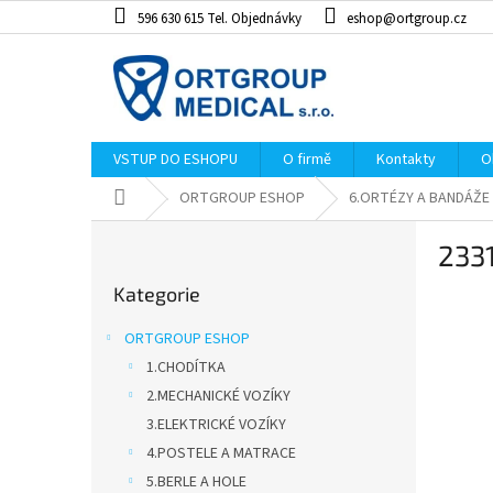
Přejít
596 630 615 Tel. Objednávky
eshop@ortgroup.cz
na
obsah
VSTUP DO ESHOPU
O firmě
Kontakty
O
Domů
ORTGROUP ESHOP
6.ORTÉZY A BANDÁŽE
P
233
o
Přeskočit
s
Kategorie
kategorie
Dopro
t
r
ORTGROUP ESHOP
a
1.CHODÍTKA
n
2.MECHANICKÉ VOZÍKY
n
í
3.ELEKTRICKÉ VOZÍKY
p
4.POSTELE A MATRACE
a
5.BERLE A HOLE