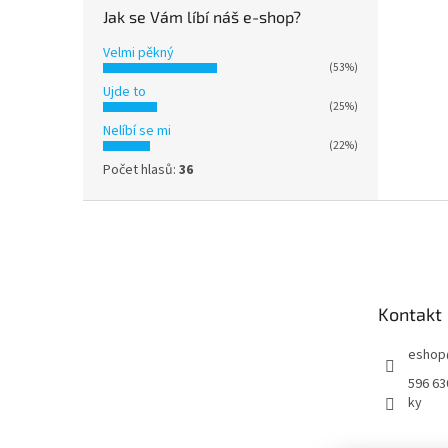
Jak se Vám líbí náš e-shop?
Velmi pěkný
(53%)
Ujde to
(25%)
Nelíbí se mi
(22%)
Počet hlasů:
36
Z
á
p
a
t
Kontakt
í
eshop
596 63
ky