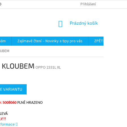
OBNÍCH ÚDAJŮ
Přihlášení
NÁKUPNÍ
Prázdný košík
KOŠÍK
 nám
Zajímavé čtení – Novinky a tipy pro vás
ZPĚTNÝ ODBĚR VYS
OUBEM
M KLOUBEM
OPPO 2331L XL
E VARIANTU
: 5008060
PLNĚ HRAZENO
 LEVÁ
J!!!
informace