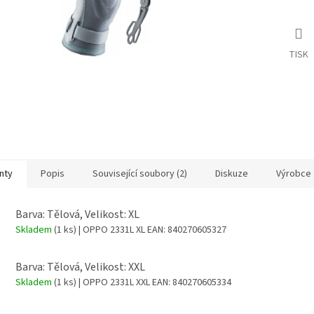
TISK
nty
Popis
Související soubory (2)
Diskuze
Výrobce
Barva: Tělová, Velikost: XL
Skladem
(1 ks)
| OPPO 2331L XL
EAN:
840270605327
Barva: Tělová, Velikost: XXL
Skladem
(1 ks)
| OPPO 2331L XXL
EAN:
840270605334