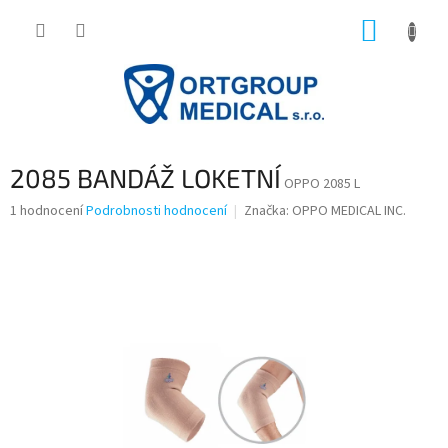
Přejít
NÁKUP
na
obsah
KOŠÍK
2085 BANDÁŽ LOKETNÍ
OPPO 2085 L
Průměrné
1 hodnocení
Podrobnosti hodnocení
Značka:
OPPO MEDICAL INC.
hodnocení
produktu
je
5,0
z
5
hvězdiček.