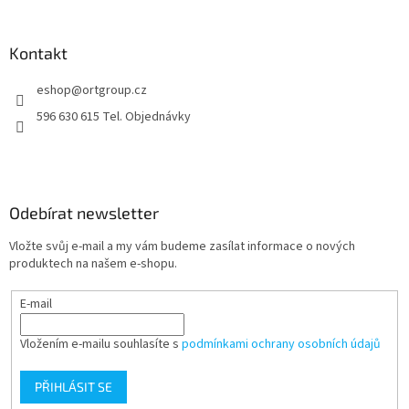
á
p
a
Kontakt
t
eshop
@
ortgroup.cz
í
596 630 615 Tel. Objednávky
Odebírat newsletter
Vložte svůj e-mail a my vám budeme zasílat informace o nových
produktech na našem e-shopu.
E-mail
Vložením e-mailu souhlasíte s
podmínkami ochrany osobních údajů
PŘIHLÁSIT SE