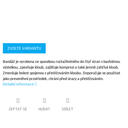
ZVOLTE VARIANTU
Bandáž je vyrobena ze spandexu roztažitelného do čtyř stran
s bavlněnou
výstelkou, zpevňuje kloub, zajišťuje kompresi a
také jemně zahřívá kloub.
Zmenšuje bolest spojenou s
přetěžováním kloubu. Doporučuje se používat
jako
preventivní prostředek, chrání před úrazy a přetěžováním.
Detailní informace
ZEPTAT SE
HLÍDAT
SDÍLET