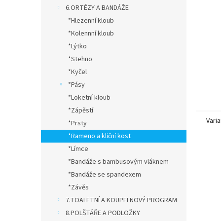
n
6.ORTÉZY A BANDÁŽE
e
*Hlezenní kloub
l
*Kolennní kloub
*Lýtko
*Stehno
*Kyčel
*Pásy
*Loketní kloub
*Zápěstí
Varia
*Prsty
*Rameno a kliční kost
*Límce
*Bandáže s bambusovým vláknem
*Bandáže se spandexem
*Závěs
7.TOALETNÍ A KOUPELNOVÝ PROGRAM
8.POLŠTÁŘE A PODLOŽKY