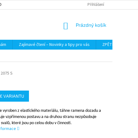
OBNÍCH ÚDAJŮ
Přihlášení
NÁKUPNÍ
Prázdný košík
KOŠÍK
 nám
Zajímavé čtení – Novinky a tipy pro vás
ZPĚTNÝ ODBĚR VYS
2075 S
E VARIANTU
je vyroben z elastického materiálu, táhne ramena dozadu a
uje vzpřímenou postavu a na druhou stranu nezpůsobuje
svalů, které jsou po celou dobu v činnosti.
informace