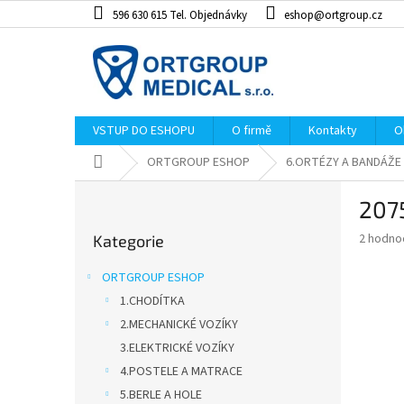
Přejít
596 630 615 Tel. Objednávky
eshop@ortgroup.cz
na
obsah
VSTUP DO ESHOPU
O firmě
Kontakty
O
Domů
ORTGROUP ESHOP
6.ORTÉZY A BANDÁŽE
P
207
o
Přeskočit
s
Průměr
2 hodno
Kategorie
kategorie
t
hodnoce
r
produkt
ORTGROUP ESHOP
a
je
1.CHODÍTKA
4,0
n
z
2.MECHANICKÉ VOZÍKY
n
5
í
3.ELEKTRICKÉ VOZÍKY
hvězdiče
p
4.POSTELE A MATRACE
a
5.BERLE A HOLE