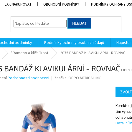
JAK NAKUPOVAT
OBCHODNÍ PODMÍNKY
PODMÍNKY OCHRANY OS
HLEDAT
bchodní podmínky
Podmínky ochrany osobních údajů
Napište
*Rameno a kliční kost
2075 BANDÁŽ KLAVIKULÁRNÍ - ROVNAČ
5 BANDÁŽ KLAVIKULÁRNÍ - ROVNAČ
OPPO 
né
cení
Podrobnosti hodnocení
Značka:
OPPO MEDICAL INC.
ní
u
ZVOLT
Korektor 
tím vynuc
k.
ochabnutí 
Detailní 