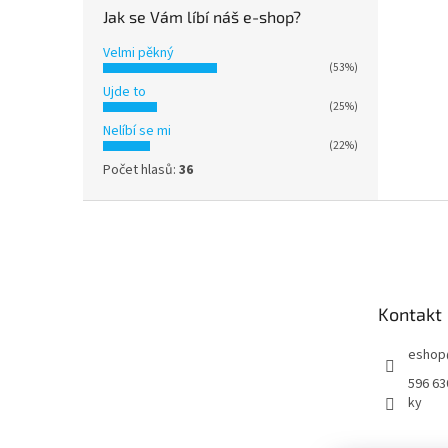
Jak se Vám líbí náš e-shop?
Velmi pěkný
(53%)
Ujde to
(25%)
Nelíbí se mi
(22%)
Počet hlasů:
36
Z
á
p
a
t
Kontakt
í
eshop
596 63
ky