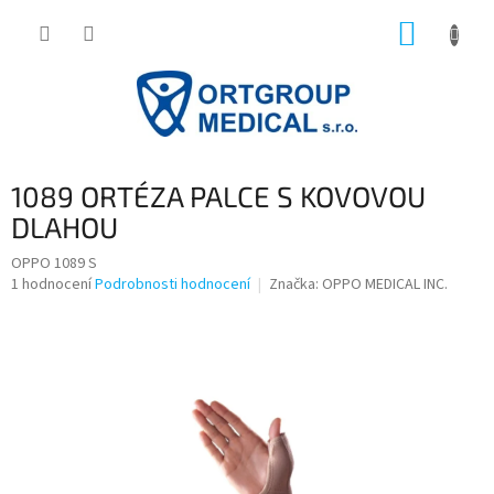
Přejít
NÁKUP
na
obsah
KOŠÍK
1089 ORTÉZA PALCE S KOVOVOU
DLAHOU
OPPO 1089 S
Průměrné
1 hodnocení
Podrobnosti hodnocení
Značka:
OPPO MEDICAL INC.
hodnocení
produktu
je
5,0
z
5
hvězdiček.