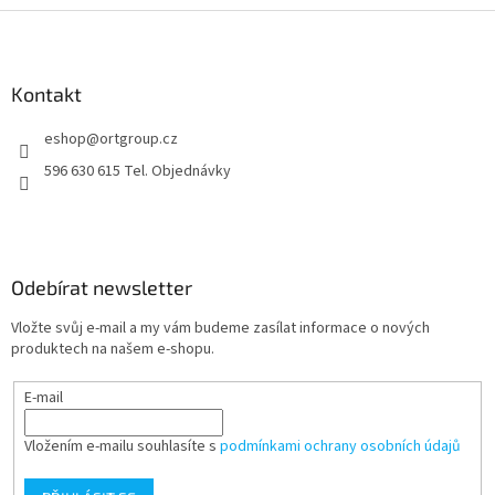
Z
á
p
a
Kontakt
t
eshop
@
ortgroup.cz
í
596 630 615 Tel. Objednávky
Odebírat newsletter
Vložte svůj e-mail a my vám budeme zasílat informace o nových
produktech na našem e-shopu.
E-mail
Vložením e-mailu souhlasíte s
podmínkami ochrany osobních údajů