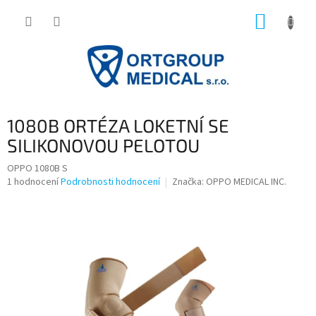
Přejít
NÁKUP
na
obsah
KOŠÍK
1080B ORTÉZA LOKETNÍ SE
SILIKONOVOU PELOTOU
OPPO 1080B S
Průměrné
1 hodnocení
Podrobnosti hodnocení
Značka:
OPPO MEDICAL INC.
hodnocení
produktu
je
5,0
z
5
hvězdiček.