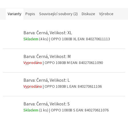
Varianty
Popis
Související soubory (2)
Diskuze
Výrobce
Barva: Černá, Velikost: XL
Skladem
(4 ks)
| OPPO 1080B XL
EAN:
840270611113
Barva: Černá, Velikost: M
Vyprodáno
| OPPO 1080B M
EAN:
840270611090
Barva: Černá, Velikost: L
Vyprodáno
| OPPO 1080B L
EAN:
840270611106
Barva: Černá, Velikost: S
Skladem
(1 ks)
| OPPO 1080B S
EAN:
840270611076