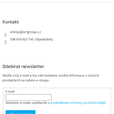
Z
á
p
a
Kontakt
t
eshop
@
ortgroup.cz
í
596 630 615 Tel. Objednávky
Odebírat newsletter
Vložte svůj e-mail a my vám budeme zasílat informace o nových
produktech na našem e-shopu.
E-mail
Vložením e-mailu souhlasíte s
podmínkami ochrany osobních údajů