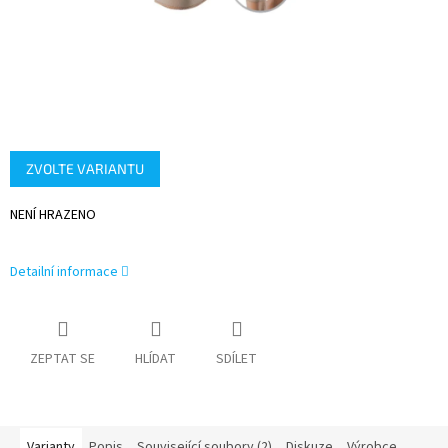
ZVOLTE VARIANTU
NENÍ HRAZENO
Detailní informace
ZEPTAT SE
HLÍDAT
SDÍLET
Varianty
Popis
Související soubory (2)
Diskuze
Výrobce