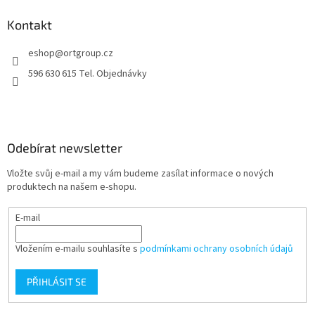
p
a
Kontakt
t
eshop
@
ortgroup.cz
í
596 630 615 Tel. Objednávky
Odebírat newsletter
Vložte svůj e-mail a my vám budeme zasílat informace o nových
produktech na našem e-shopu.
E-mail
Vložením e-mailu souhlasíte s
podmínkami ochrany osobních údajů
PŘIHLÁSIT SE