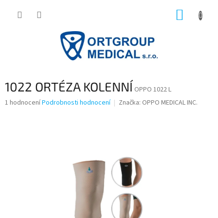
Přejít
NÁKUP
na
obsah
KOŠÍK
1022 ORTÉZA KOLENNÍ
OPPO 1022 L
Průměrné
1 hodnocení
Podrobnosti hodnocení
Značka:
OPPO MEDICAL INC.
hodnocení
produktu
je
5,0
z
5
hvězdiček.