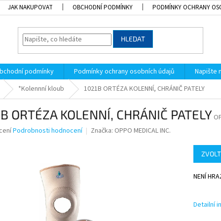
JAK NAKUPOVAT
OBCHODNÍ PODMÍNKY
PODMÍNKY OCHRANY OS
HLEDAT
bchodní podmínky
Podmínky ochrany osobních údajů
Napište
*Kolennní kloub
1021B ORTÉZA KOLENNÍ, CHRÁNIČ PATELY
1B ORTÉZA KOLENNÍ, CHRÁNIČ PATELY
OP
né
cení
Podrobnosti hodnocení
Značka:
OPPO MEDICAL INC.
ní
u
ZVOLT
NENÍ HR
k.
Detailní 