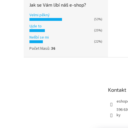
Jak se Vám líbí náš e-shop?
Velmi pěkný
(53%)
Ujde to
(25%)
Nelíbí se mi
(22%)
Počet hlasů:
36
Z
á
p
a
t
Kontakt
í
eshop
596 63
ky