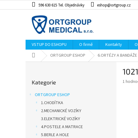
Přejít
596 630 615 Tel. Objednávky
eshop@ortgroup.cz
na
obsah
VSTUP DO ESHOPU
O firmě
Kontakty
O
Domů
ORTGROUP ESHOP
6.ORTÉZY A BANDÁŽE
P
102
o
Přeskočit
s
Průměr
1 hodno
Kategorie
kategorie
t
hodnoce
r
produkt
ORTGROUP ESHOP
a
je
1.CHODÍTKA
5,0
n
z
2.MECHANICKÉ VOZÍKY
n
5
í
3.ELEKTRICKÉ VOZÍKY
hvězdiče
p
4.POSTELE A MATRACE
a
5.BERLE A HOLE