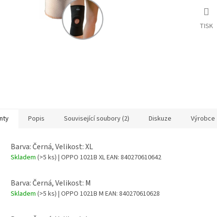
TISK
nty
Popis
Související soubory (2)
Diskuze
Výrobce
Barva: Černá, Velikost: XL
Skladem
(>5 ks)
| OPPO 1021B XL
EAN:
840270610642
Barva: Černá, Velikost: M
Skladem
(>5 ks)
| OPPO 1021B M
EAN:
840270610628