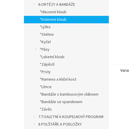
n
6.ORTÉZY A BANDÁŽE
e
*Hlezenní kloub
l
*Kolennní kloub
*Lýtko
*Stehno
*Kyčel
*Pásy
*Loketní kloub
*Zápěstí
Varia
*Prsty
*Rameno a kliční kost
*Límce
*Bandáže s bambusovým vláknem
*Bandáže se spandexem
*Závěs
7.TOALETNÍ A KOUPELNOVÝ PROGRAM
8.POLŠTÁŘE A PODLOŽKY