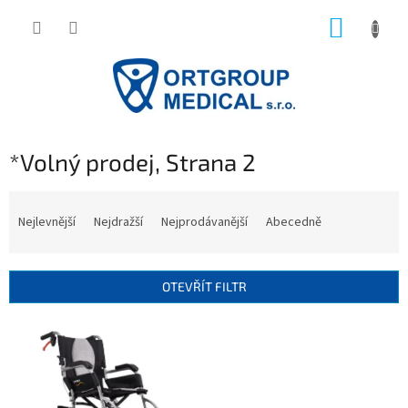
Přejít
NÁKUP
na
obsah
KOŠÍK
*Volný prodej
, Strana 2
Ř
a
Nejlevnější
Nejdražší
Nejprodávanější
Abecedně
z
e
n
OTEVŘÍT FILTR
í
p
V
r
ý
o
p
d
i
u