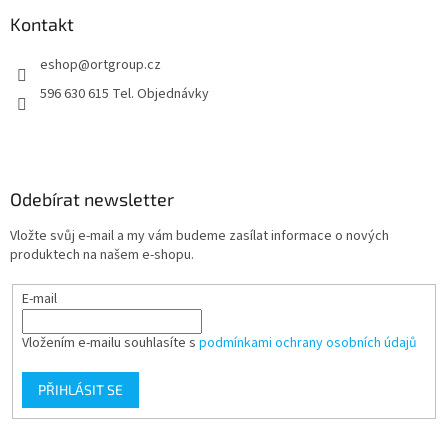
p
í
í
a
Kontakt
p
t
r
eshop
@
ortgroup.cz
í
v
k
596 630 615 Tel. Objednávky
y
v
ý
p
i
Odebírat newsletter
s
u
Vložte svůj e-mail a my vám budeme zasílat informace o nových
produktech na našem e-shopu.
E-mail
Vložením e-mailu souhlasíte s
podmínkami ochrany osobních údajů
PŘIHLÁSIT SE