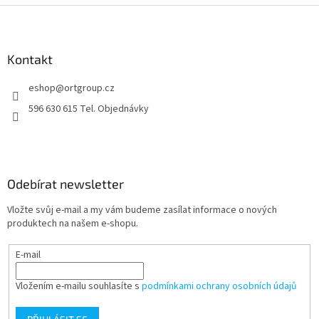
Z
á
p
a
Kontakt
t
eshop
@
ortgroup.cz
í
596 630 615 Tel. Objednávky
Odebírat newsletter
Vložte svůj e-mail a my vám budeme zasílat informace o nových
produktech na našem e-shopu.
E-mail
Vložením e-mailu souhlasíte s
podmínkami ochrany osobních údajů