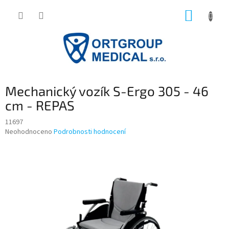
Přejít
NÁKUP
na
obsah
KOŠÍK
Mechanický vozík S-Ergo 305 - 46
cm - REPAS
11697
Průměrné
Neohodnoceno
Podrobnosti hodnocení
hodnocení
produktu
je
0,0
z
5
hvězdiček.