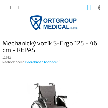
Přejít
NÁKUP
na
obsah
KOŠÍK
Mechanický vozík S-Ergo 125 - 46
cm - REPAS
11682
Průměrné
Neohodnoceno
Podrobnosti hodnocení
hodnocení
produktu
je
0,0
z
5
hvězdiček.