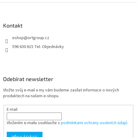
Z
á
p
a
Kontakt
t
eshop
@
ortgroup.cz
í
596 630 615 Tel. Objednávky
Odebírat newsletter
Vložte svůj e-mail a my vám budeme zasílat informace o nových
produktech na našem e-shopu.
E-mail
Vložením e-mailu souhlasíte s
podmínkami ochrany osobních údajů