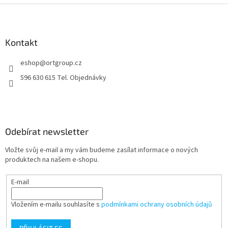
Z
á
p
a
Kontakt
t
eshop
@
ortgroup.cz
í
596 630 615 Tel. Objednávky
Odebírat newsletter
Vložte svůj e-mail a my vám budeme zasílat informace o nových
produktech na našem e-shopu.
E-mail
Vložením e-mailu souhlasíte s
podmínkami ochrany osobních údajů