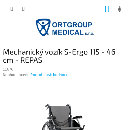
Přejít
NÁKUP
na
obsah
KOŠÍK
Mechanický vozík S-Ergo 115 - 46
cm - REPAS
11676
Průměrné
Neohodnoceno
Podrobnosti hodnocení
hodnocení
produktu
je
0,0
z
5
hvězdiček.