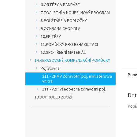
n
6.ORTÉZY A BANDÁŽE
e
7.TOALETNÍ A KOUPELNOVÝ PROGRAM
l
8.POLŠTÁŘE A PODLOŽKY
9.OCHRANA CHODIDLA
10.EPITÉZY
11.POMŮCKY PRO REHABILITACI
12.SPOTŘEBNÍ MATERIÁL
14.REPASOVANÉ KOMPENZAČNÍ POMŮCKY
Pojišťovna
Popi
211 - ZPMV Zdravotní poj. ministerstva
vnitra
111 - VZP Všeobecná zdravotní poj.
Det
13.DOPRODEJ ZBOŽÍ
Popi