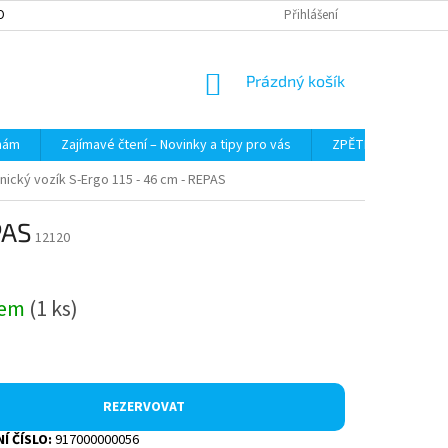
OBNÍCH ÚDAJŮ
Přihlášení
NÁKUPNÍ
Prázdný košík
KOŠÍK
 nám
Zajímavé čtení – Novinky a tipy pro vás
ZPĚTNÝ ODBĚR VYS
ický vozík S-Ergo 115 - 46 cm - REPAS
PAS
12120
dem
(1 ks)
REZERVOVAT
Í ČÍSLO:
917000000056