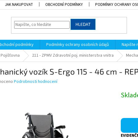
JAK NAKUPOVAT
OBCHODNÍ PODMÍNKY
PODMÍNKY OCHRANY OS
HLEDAT
bchodní podmínky
Podmínky ochrany osobních údajů
Napište
Pojišťovna
211 - ZPMV Zdravotní poj. ministerstva vnitra
Mechan
anický vozík S-Ergo 115 - 46 cm - RE
né
noceno
Podrobnosti hodnocení
ní
u
Skla
k.
EVIDENČN