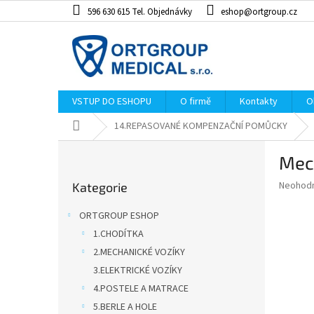
Přejít
596 630 615 Tel. Objednávky
eshop@ortgroup.cz
na
obsah
VSTUP DO ESHOPU
O firmě
Kontakty
O
Domů
14.REPASOVANÉ KOMPENZAČNÍ POMŮCKY
P
Mech
o
Přeskočit
s
Průměr
Neohod
Kategorie
kategorie
t
hodnoce
r
produkt
ORTGROUP ESHOP
a
je
1.CHODÍTKA
0,0
n
z
2.MECHANICKÉ VOZÍKY
n
5
í
3.ELEKTRICKÉ VOZÍKY
hvězdiče
p
4.POSTELE A MATRACE
a
5.BERLE A HOLE