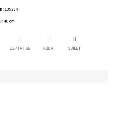
D:
135384
u:
46 cm
ZEPTAT SE
HLÍDAT
SDÍLET