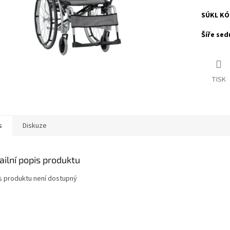
SÚKL KÓ
Šíře sed
TISK
s
Diskuze
ailní popis produktu
s produktu není dostupný