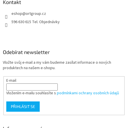
a
Kontakt
t
eshop
@
ortgroup.cz
í
596 630 615 Tel. Objednávky
Odebírat newsletter
Vložte svůj e-mail a my vám budeme zasílat informace o nových
produktech na našem e-shopu.
E-mail
Vložením e-mailu souhlasíte s
podmínkami ochrany osobních údajů
PŘIHLÁSIT SE