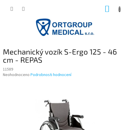
Přejít
NÁKUP
na
obsah
KOŠÍK
Mechanický vozík S-Ergo 125 - 46
cm - REPAS
11589
Průměrné
Neohodnoceno
Podrobnosti hodnocení
hodnocení
produktu
je
0,0
z
5
hvězdiček.