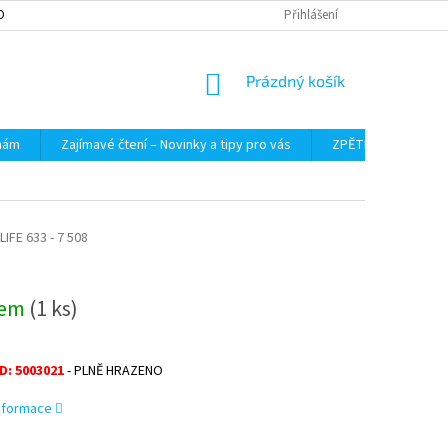
OBNÍCH ÚDAJŮ
Přihlášení
NÁKUPNÍ
Prázdný košík
KOŠÍK
 nám
Zajímavé čtení – Novinky a tipy pro vás
ZPĚTNÝ ODBĚR VYS
IFE 633 - 7 508
dem
(1 ks)
D: 5003021
- PLNĚ HRAZENO
informace