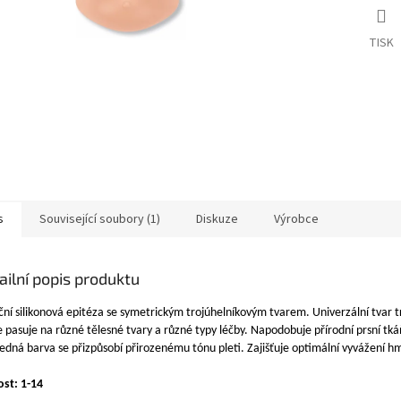
TISK
s
Související soubory (1)
Diskuze
Výrobce
ailní popis produktu
ční silikonová epitéza se symetrickým trojúhelníkovým tvarem. Univerzální tvar t
 pasuje na různé tělesné tvary a různé typy léčby. Napodobuje přírodní prsní tká
edná barva se přizpůsobí přirozenému tónu pleti. Zajišťuje optimální vyvážení h
ost: 1-14