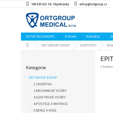
Přejít
596 630 615 Tel. Objednávky
eshop@ortgroup.cz
na
obsah
VSTUP DO ESHOPU
O firmě
Kontakty
O
Domů
ORTGROUP ESHOP
10.EPITÉZY
633(
P
EPI
o
Přeskočit
s
Průměr
1 hodno
Kategorie
kategorie
t
hodnoce
r
produkt
ORTGROUP ESHOP
a
je
1.CHODÍTKA
5,0
n
z
2.MECHANICKÉ VOZÍKY
n
5
í
3.ELEKTRICKÉ VOZÍKY
hvězdiče
p
4.POSTELE A MATRACE
a
5.BERLE A HOLE