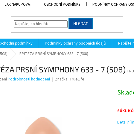
JAK NAKUPOVAT
OBCHODNÍ PODMÍNKY
PODMÍNKY OCHRANY OS
HLEDAT
bchodní podmínky
Podmínky ochrany osobních údajů
Napište
508)
EPITÉZA PRSNÍ SYMPHONY 633 - 7 (508)
TÉZA PRSNÍ SYMPHONY 633 - 7 (508)
TRUL
né
cení
Podrobnosti hodnocení
Značka:
TrueLife
ní
u
Skla
SÚKL KÓ
k.
Detailní 