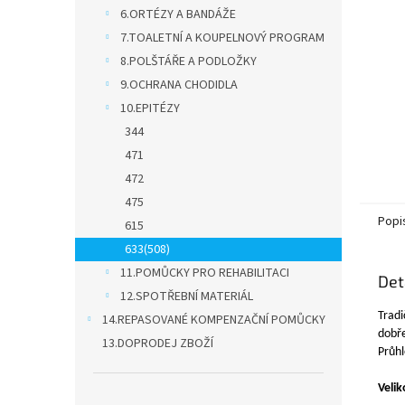
n
6.ORTÉZY A BANDÁŽE
e
7.TOALETNÍ A KOUPELNOVÝ PROGRAM
l
8.POLŠTÁŘE A PODLOŽKY
9.OCHRANA CHODIDLA
10.EPITÉZY
344
471
472
475
Popi
615
633(508)
11.POMŮCKY PRO REHABILITACI
Det
12.SPOTŘEBNÍ MATERIÁL
Tradi
14.REPASOVANÉ KOMPENZAČNÍ POMŮCKY
dobře
13.DOPRODEJ ZBOŽÍ
Průhl
Velik