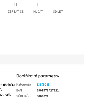
ZEPTAT SE
HLÍDAT
SDÍLET
Doplňkové parametry
Kategorie
:
633(508)
rojúhelníku
ň.
EAN
:
5901571427621
motnosti.
SÚKL KÓD
:
5003021