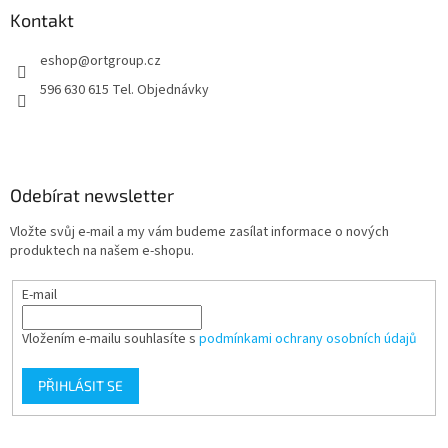
a
Kontakt
t
eshop
@
ortgroup.cz
í
596 630 615 Tel. Objednávky
Odebírat newsletter
Vložte svůj e-mail a my vám budeme zasílat informace o nových
produktech na našem e-shopu.
E-mail
Vložením e-mailu souhlasíte s
podmínkami ochrany osobních údajů
PŘIHLÁSIT SE