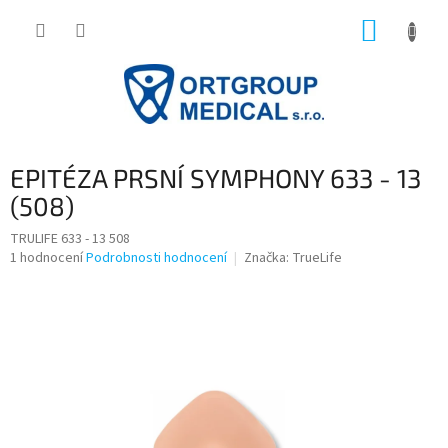
Přejít
NÁKUP
na
obsah
KOŠÍK
EPITÉZA PRSNÍ SYMPHONY 633 - 13
(508)
TRULIFE 633 - 13 508
Průměrné
1 hodnocení
Podrobnosti hodnocení
Značka:
TrueLife
hodnocení
produktu
je
5,0
z
5
hvězdiček.