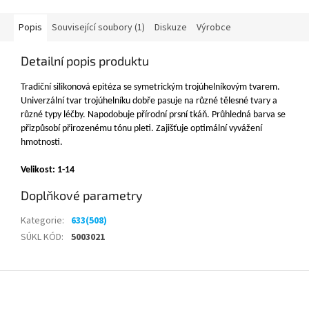
Popis
Související soubory (1)
Diskuze
Výrobce
Detailní popis produktu
Tradiční silikonová epitéza se symetrickým trojúhelníkovým tvarem.
Univerzální tvar trojúhelníku dobře pasuje na různé tělesné tvary a
různé typy léčby. Napodobuje přírodní prsní tkáň. Průhledná barva se
přizpůsobí přirozenému tónu pleti. Zajišťuje optimální vyvážení
hmotnosti.
Velikost: 1-14
Doplňkové parametry
Kategorie
:
633(508)
SÚKL KÓD
:
5003021
Z
á
p