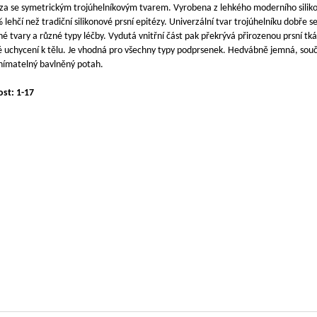
za se symetrickým trojúhelníkovým tvarem. Vyrobena z lehkého moderního siliko
 lehčí než tradiční silikonové prsní epitézy. Univerzální tvar trojúhelníku dobře s
né tvary a různé typy léčby. Vydutá vnitřní část pak překrývá přirozenou prsní tká
 uchycení k tělu. Je vhodná pro všechny typy podprsenek. Hedvábně jemná, souč
nímatelný bavlněný potah.
ost: 1-17