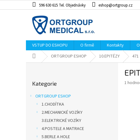
Přejít
596 630 615 Tel. Objednávky
eshop@ortgroup.cz
na
obsah
VSTUP DO ESHOPU
O firmě
Kontakty
O
Domů
ORTGROUP ESHOP
10.EPITÉZY
471
P
EPI
o
Přeskočit
s
Průměr
1 hodno
Kategorie
kategorie
t
hodnoce
r
produkt
ORTGROUP ESHOP
a
je
1.CHODÍTKA
5,0
n
z
2.MECHANICKÉ VOZÍKY
n
5
í
3.ELEKTRICKÉ VOZÍKY
hvězdiče
p
4.POSTELE A MATRACE
a
5.BERLE A HOLE