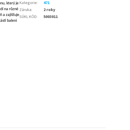
Kategorie
:
471
nu, který je
edí na různé
Záruka
:
2 roky
ň a zajišťuje
SÚKL KÓD
:
5003011
ástí balení