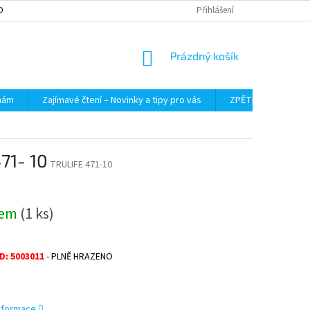
OBNÍCH ÚDAJŮ
Přihlášení
NÁKUPNÍ
Prázdný košík
KOŠÍK
 nám
Zajímavé čtení – Novinky a tipy pro vás
ZPĚTNÝ ODBĚR VYS
71- 10
TRULIFE 471-10
dem
(1 ks)
D: 5003011
- PLNĚ HRAZENO
informace