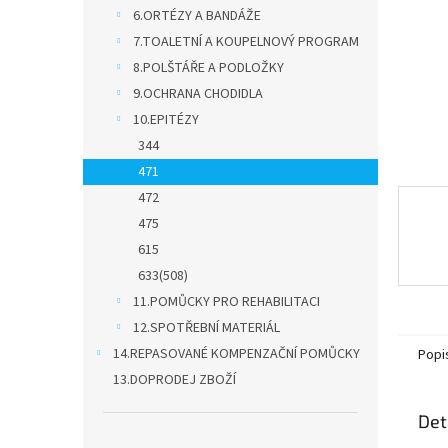
n
6.ORTÉZY A BANDÁŽE
e
7.TOALETNÍ A KOUPELNOVÝ PROGRAM
l
8.POLŠTÁŘE A PODLOŽKY
9.OCHRANA CHODIDLA
10.EPITÉZY
344
471
472
475
615
633(508)
11.POMŮCKY PRO REHABILITACI
12.SPOTŘEBNÍ MATERIÁL
14.REPASOVANÉ KOMPENZAČNÍ POMŮCKY
Popi
13.DOPRODEJ ZBOŽÍ
Det