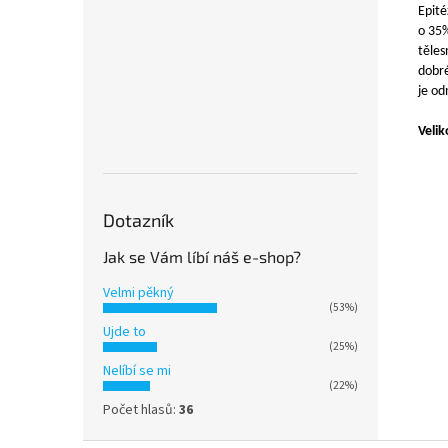
Epité
o 35%
těles
dobré
je od
Velik
Dotazník
Jak se Vám líbí náš e-shop?
Velmi pěkný
(53%)
Ujde to
(25%)
Nelíbí se mi
(22%)
Počet hlasů:
36