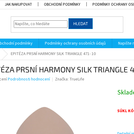
JAK NAKUPOVAT
OBCHODNÍ PODMÍNKY
PODMÍNKY OCHRANY OS
HLEDAT
bchodní podmínky
Podmínky ochrany osobních údajů
Napište
EPITÉZA PRSNÍ HARMONY SILK TRIANGLE 471- 10
TÉZA PRSNÍ HARMONY SILK TRIANGLE 4
né
cení
Podrobnosti hodnocení
Značka:
TrueLife
ní
u
Skla
SÚKL KÓ
k.
Detailní 