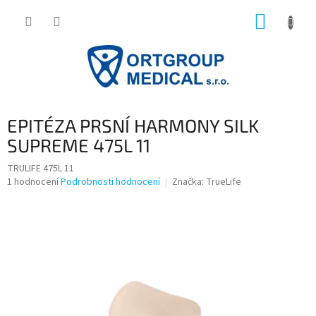
Přejít
NÁKUP
na
obsah
KOŠÍK
EPITÉZA PRSNÍ HARMONY SILK
SUPREME 475L 11
TRULIFE 475L 11
Průměrné
1 hodnocení
Podrobnosti hodnocení
Značka:
TrueLife
hodnocení
produktu
je
5,0
z
5
hvězdiček.