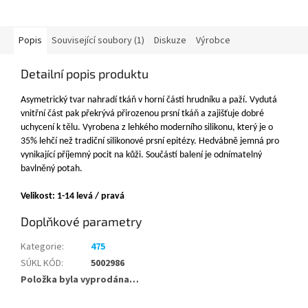
Popis
Související soubory (1)
Diskuze
Výrobce
Detailní popis produktu
Asymetrický tvar nahradí tkáň v horní části hrudníku a paží. Vydutá
vnitřní část pak překrývá přirozenou prsní tkáň a zajišťuje dobré
uchycení k tělu. Vyrobena z lehkého moderního silikonu, který je o
35% lehčí než tradiční silikonové prsní epitézy. Hedvábně jemná pro
vynikající příjemný pocit na kůži. Součástí balení je odnímatelný
bavlněný potah.
Velikost: 1-14 levá / pravá
Doplňkové parametry
Kategorie
:
475
SÚKL KÓD
:
5002986
Položka byla vyprodána…