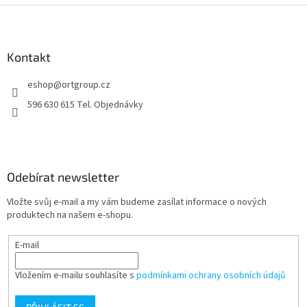
Z
á
p
a
Kontakt
t
eshop
@
ortgroup.cz
í
596 630 615 Tel. Objednávky
Odebírat newsletter
Vložte svůj e-mail a my vám budeme zasílat informace o nových
produktech na našem e-shopu.
E-mail
Vložením e-mailu souhlasíte s
podmínkami ochrany osobních údajů