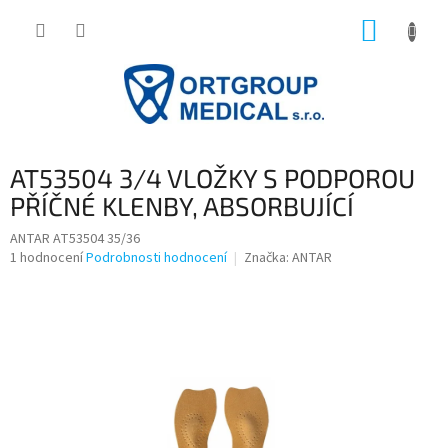
Přejít
NÁKUP
na
obsah
KOŠÍK
AT53504 3/4 VLOŽKY S PODPOROU
PŘÍČNÉ KLENBY, ABSORBUJÍCÍ
ANTAR AT53504 35/36
Průměrné
1 hodnocení
Podrobnosti hodnocení
Značka:
ANTAR
hodnocení
produktu
je
5,0
z
5
hvězdiček.