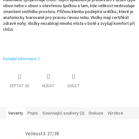
maximálně zpříjemňuje chůzi. Jejich uplatnění je především v užším typu
obuvi nebo v obuvi s otevřenou špičkou a tam, kde velikost nedovoluje
zmenšení vnitřního prostoru. Příčnou klenbu podepírá srdíčko, které je
anatomicky tvarované pro pravou i levou nohu. Vložky mají certifikát
zdravé nohy. Vložky nezabírají mnoho místa v botě a zvyšují komfort při
chůzi.
Detailní informace
ZEPTAT SE
HLÍDAT
SDÍLET
Varianty
Popis
Související soubory (2)
Diskuze
Výrobce
Velikost3: 37/38