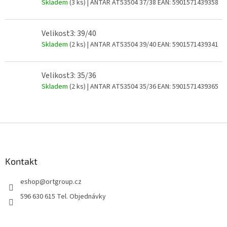
Skladem
(3 ks)
| ANTAR AT53504 37/38
EAN:
5901571439358
Velikost3: 39/40
Skladem
(2 ks)
| ANTAR AT53504 39/40
EAN:
5901571439341
Velikost3: 35/36
Skladem
(2 ks)
| ANTAR AT53504 35/36
EAN:
5901571439365
Z
á
p
a
Kontakt
t
eshop
@
ortgroup.cz
í
596 630 615 Tel. Objednávky