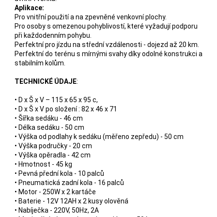
Aplikace:
Pro vnitřní použití a na zpevněné venkovní plochy.
Pro osoby s omezenou pohyblivostí, které vyžadují podporu
při každodenním pohybu.
Perfektní pro jízdu na střední vzdálenosti - dojezd až 20 km.
Perfektní do terénu s mírnými svahy díky odolné konstrukci a
stabilním kolům.
TECHNICKÉ ÚDAJE
:
• D x Š x V – 115 x 65 x 95 c,
• D x Š x V po složení : 82 x 46 x 71
• Šířka sedáku - 46 cm
• Délka sedáku - 50 cm
• Výška od podlahy k sedáku (měřeno zepředu) - 50 cm
• Výška područky - 20 cm
• Výška opěradla - 42 cm
• Hmotnost - 45 kg
• Pevná přední kola - 10 palců
• Pneumatická zadní kola - 16 palců
• Motor - 250W x 2 kartáče
• Baterie - 12V 12AH x 2 kusy olověná
• Nabíječka - 220V, 50Hz, 2A