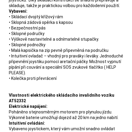
joysticku. Díky skládací konstrukci se snadno přepravuje a
skladuje, takže je praktickou volbou pro každodenní použití.
Vybavení:
• Skládací dvojitý křížový rám
• Sklopná zádová opěrka s kapsou
• Bezpečnostní pás
• Sklopné područky
• Výškově nastavitelné a odnímatelné stupačky.
• Sklopné podnožky
• Malá kapsička na zip pevně připevněná na područku
• Intuitivní ovladač – vhodný pro praváky i leváky. Jednoduché
připevnění joystiku pomocí aretační páčky. Možnost vypnutí
pípání při couvání a speciální SOS zvukové tlačítko ( HELP
PLEASE).
• Kolečka proti převrácení
Vlastnosti elektrického skládacího invalidního vozíku
AT52332
Elektrické napájení:
Poháněno stejnosměrným motorem pro plynulou jízdu.
Výkonné baterie umožňují dojezd až 20 km na jedno nabití.
Intuitivní ovládání:
Vybaveno joystickem, který vám umožní snadno ovládat