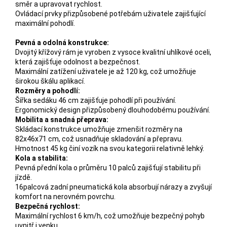
směr a upravovat rychlost.
Ovládací prvky přizpůsobené potřebám uživatele zajišťující
maximální pohodlí.
Pevná a odolná konstrukce:
Dvojitý křížový rám je vyroben z vysoce kvalitní uhlíkové oceli,
která zajišťuje odolnost a bezpečnost.
Maximální zatížení uživatele je až 120 kg, což umožňuje
širokou škálu aplikací.
Rozměry a pohodlí:
Šířka sedáku 46 cm zajišťuje pohodlí při používání.
Ergonomický design přizpůsobený dlouhodobému používání.
Mobilita a snadná přeprava:
Skládací konstrukce umožňuje zmenšit rozměry na
82x46x71 cm, což usnadňuje skladování a přepravu.
Hmotnost 45 kg činí vozík na svou kategorii relativně lehký.
Kola a stabilita:
Pevná přední kola o průměru 10 palců zajišťují stabilitu při
jízdě.
16palcová zadní pneumatická kola absorbují nárazy a zvyšují
komfort na nerovném povrchu.
Bezpečná rychlost:
Maximální rychlost 6 km/h, což umožňuje bezpečný pohyb
uvnitř i venku.