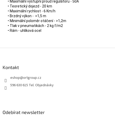
• Maximální výstupní proud regulátoru - 50A
• Teoretický dojezd - 20 km
• Maximální rychlost - 6 Km/h
• Brzdný výkon - >1,5 m
• Minimální poloměr otáčení - >1,2m
• Tlak v pneumatikách - 2 kg f/m2
• Rám - uhlíková ocel
Z
á
p
a
Kontakt
t
eshop
@
ortgroup.cz
í
596 630 615 Tel. Objednávky
Odebírat newsletter