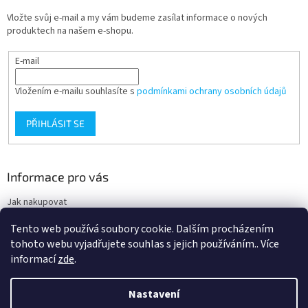
Vložte svůj e-mail a my vám budeme zasílat informace o nových
produktech na našem e-shopu.
E-mail
Vložením e-mailu souhlasíte s
podmínkami ochrany osobních údajů
PŘIHLÁSIT SE
Informace pro vás
Jak nakupovat
Obchodní podmínky
Tento web používá soubory cookie. Dalším procházením
Podmínky ochrany osobních údajů
tohoto webu vyjadřujete souhlas s jejich používáním.. Více
informací
zde
.
Nastavení
Vytvořil Shoptet