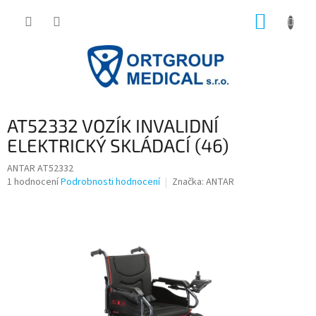
Přejít
NÁKUP
na
obsah
KOŠÍK
AT52332 VOZÍK INVALIDNÍ
ELEKTRICKÝ SKLÁDACÍ (46)
ANTAR AT52332
Průměrné
1 hodnocení
Podrobnosti hodnocení
Značka:
ANTAR
hodnocení
produktu
je
5,0
z
5
hvězdiček.