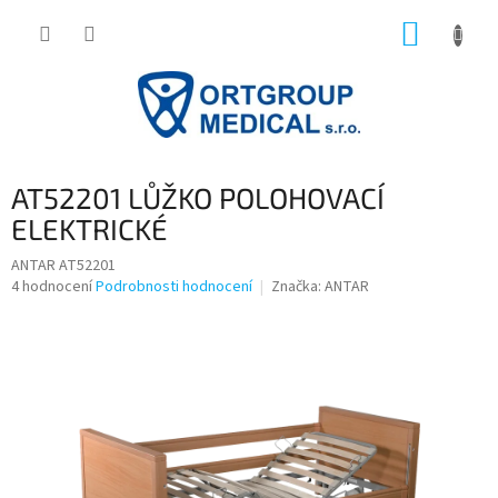
Přejít
NÁKUP
na
obsah
KOŠÍK
AT52201 LŮŽKO POLOHOVACÍ
ELEKTRICKÉ
ANTAR AT52201
Průměrné
4 hodnocení
Podrobnosti hodnocení
Značka:
ANTAR
hodnocení
produktu
je
4,3
z
5
hvězdiček.