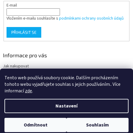
E-mail
Vložením e-mailu souhlasíte s
podmínkami ochrany osobních údajů
PŘIHLÁSIT SE
Informace pro vás
Jak nakupovat
Obchodní podmínky
Tento web používá soubory cookie. Dalším procházením
Podmínky ochrany osobních údajů
tohoto webu vyjadřujete souhlas s jejich používáním.. Více
informací
zde
.
Nastavení
Vytvořil Shoptet
Nacházíte se na velkoobchodním eshopu pro odbornou veřejnost. Pro
Odmítnout
Souhlasím
Copyright 2026
Ortgroup Medical
. Všechna práva vyhrazena.
ostatní nakupující je určen eshop www.zdravpom.cz