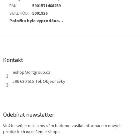
EAN
:
5901571468259
SÚKL KÓD
:
5001926
Položka byla vyprodána…
Z
á
p
a
Kontakt
t
eshop
@
ortgroup.cz
í
596 630 615 Tel. Objednávky
Odebírat newsletter
Vložte svůj e-mail a my vám budeme zasílat informace o nových
produktech na našem e-shopu.