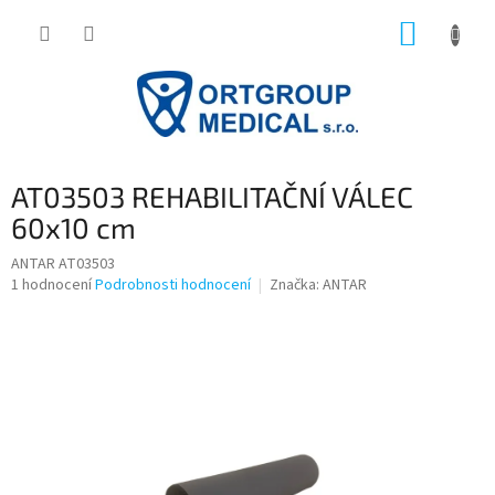
Přejít
NÁKUP
na
obsah
KOŠÍK
AT03503 REHABILITAČNÍ VÁLEC
60x10 cm
ANTAR AT03503
Průměrné
1 hodnocení
Podrobnosti hodnocení
Značka:
ANTAR
hodnocení
produktu
je
5,0
z
5
hvězdiček.