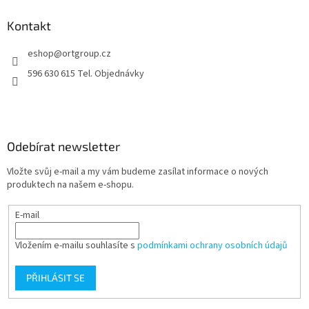
p
a
Kontakt
t
eshop
@
ortgroup.cz
í
596 630 615 Tel. Objednávky
Odebírat newsletter
Vložte svůj e-mail a my vám budeme zasílat informace o nových
produktech na našem e-shopu.
E-mail
Vložením e-mailu souhlasíte s
podmínkami ochrany osobních údajů
PŘIHLÁSIT SE