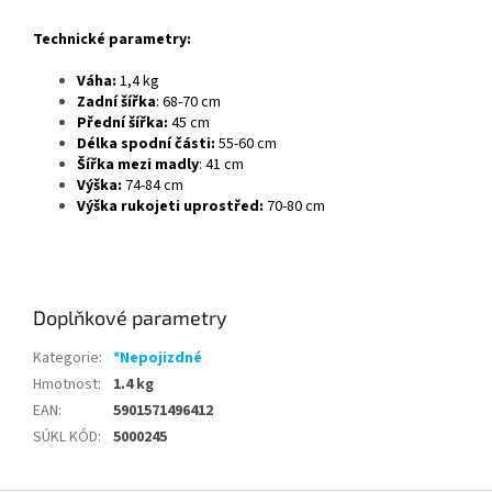
Technické parametry:
Váha:
1,4 kg
Zadní šířka
: 68-70 cm
Přední šířka:
45 cm
Délka spodní části:
55-60 cm
Šířka mezi madly
: 41 cm
Výška:
74-84 cm
Výška rukojeti uprostřed:
70-80 cm
Doplňkové parametry
Kategorie
:
*Nepojizdné
Hmotnost
:
1.4 kg
EAN
:
5901571496412
SÚKL KÓD
:
5000245