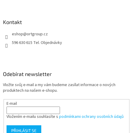
Z
á
p
a
Kontakt
t
eshop
@
ortgroup.cz
í
596 630 615 Tel. Objednávky
Odebírat newsletter
Vložte svůj e-mail a my vám budeme zasílat informace o nových
produktech na našem e-shopu.
E-mail
Vložením e-mailu souhlasíte s
podmínkami ochrany osobních údajů
PŘIHLÁSIT SE