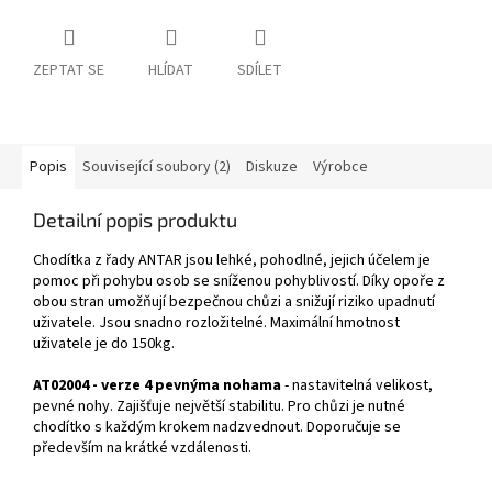
ZEPTAT SE
HLÍDAT
SDÍLET
Popis
Související soubory (2)
Diskuze
Výrobce
Detailní popis produktu
Chodítka z řady ANTAR jsou lehké, pohodlné, jejich účelem je
pomoc při pohybu osob se sníženou pohyblivostí. Díky opoře z
obou stran umožňují bezpečnou chůzi a snižují riziko upadnutí
uživatele. Jsou snadno rozložitelné. Maximální hmotnost
uživatele je do 150kg.
AT02004 - verze 4 pevnýma nohama
- nastavitelná velikost,
pevné nohy. Zajišťuje největší stabilitu. Pro chůzi je nutné
chodítko s každým krokem nadzvednout. Doporučuje se
především na krátké vzdálenosti.