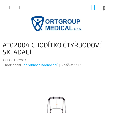
Přejít
NÁKUP
na
obsah
KOŠÍK
AT02004 CHODÍTKO ČTYŘBODOVÉ
SKLÁDACÍ
ANTAR AT02004
Průměrné
3 hodnocení
Podrobnosti hodnocení
Značka:
ANTAR
hodnocení
produktu
je
4,3
z
5
hvězdiček.