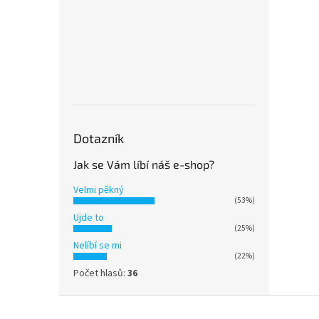
Dotazník
Jak se Vám líbí náš e-shop?
Velmi pěkný
(53%)
Ujde to
(25%)
Nelíbí se mi
(22%)
Počet hlasů:
36
Z
á