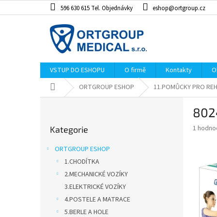
Přejít
596 630 615 Tel. Objednávky
eshop@ortgroup.cz
na
obsah
VSTUP DO ESHOPU
O firmě
Kontakty
O
Domů
ORTGROUP ESHOP
11.POMŮCKY PRO REH
P
802
o
Přeskočit
s
Průměr
1 hodno
Kategorie
kategorie
t
hodnoce
r
produkt
ORTGROUP ESHOP
a
je
1.CHODÍTKA
5,0
n
z
2.MECHANICKÉ VOZÍKY
n
5
í
3.ELEKTRICKÉ VOZÍKY
hvězdiče
p
4.POSTELE A MATRACE
a
5.BERLE A HOLE