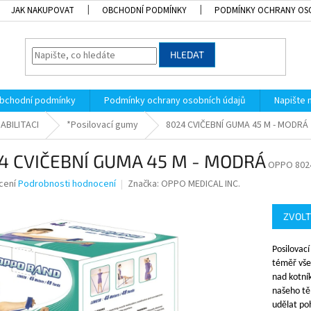
JAK NAKUPOVAT
OBCHODNÍ PODMÍNKY
PODMÍNKY OCHRANY OS
HLEDAT
bchodní podmínky
Podmínky ochrany osobních údajů
Napište
ABILITACI
*Posilovací gumy
8024 CVIČEBNÍ GUMA 45 M - MODRÁ
4 CVIČEBNÍ GUMA 45 M - MODRÁ
OPPO 802
né
cení
Podrobnosti hodnocení
Značka:
OPPO MEDICAL INC.
ní
u
ZVOLT
Posilovac
téměř všec
k.
nad kotní
našeho těl
udělat po