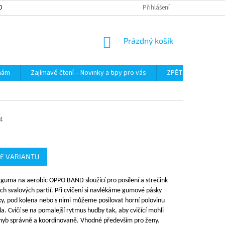
OBNÍCH ÚDAJŮ
Přihlášení
NÁKUPNÍ
Prázdný košík
KOŠÍK
 nám
Zajímavé čtení – Novinky a tipy pro vás
ZPĚTNÝ ODBĚR VYS
4
E VARIANTU
í guma na aerobic OPPO BAND sloužící pro posílení a strečink
h svalových partií. Při cvičení si navlékáme gumové pásky
ky, pod kolena nebo s nimi můžeme posilovat horní polovinu
a. Cvičí se na pomalejší rytmus hudby tak, aby cvičící mohli
hyb správně a koordinovaně. Vhodné především pro ženy.