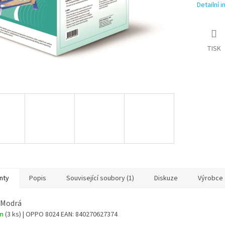
Detailní 
TISK
nty
Popis
Související soubory (1)
Diskuze
Výrobce
 Modrá
em
(3 ks)
| OPPO 8024
EAN:
840270627374