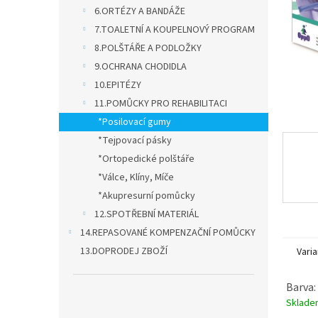
n
6.ORTÉZY A BANDÁŽE
e
7.TOALETNÍ A KOUPELNOVÝ PROGRAM
l
8.POLŠTÁŘE A PODLOŽKY
9.OCHRANA CHODIDLA
10.EPITÉZY
11.POMŮCKY PRO REHABILITACI
*Posilovací gumy
*Tejpovací pásky
*Ortopedické polštáře
*Válce, Klíny, Míče
*Akupresurní pomůcky
12.SPOTŘEBNÍ MATERIÁL
14.REPASOVANÉ KOMPENZAČNÍ POMŮCKY
13.DOPRODEJ ZBOŽÍ
Varia
Barva:
Sklad