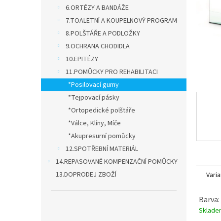
n
6.ORTÉZY A BANDÁŽE
e
7.TOALETNÍ A KOUPELNOVÝ PROGRAM
l
8.POLŠTÁŘE A PODLOŽKY
9.OCHRANA CHODIDLA
10.EPITÉZY
11.POMŮCKY PRO REHABILITACI
*Posilovací gumy
*Tejpovací pásky
*Ortopedické polštáře
*Válce, Klíny, Míče
*Akupresurní pomůcky
12.SPOTŘEBNÍ MATERIÁL
14.REPASOVANÉ KOMPENZAČNÍ POMŮCKY
13.DOPRODEJ ZBOŽÍ
Varia
Barva:
Sklad