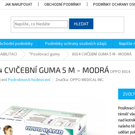
JAK NAKUPOVAT
OBCHODNÍ PODMÍNKY
PODMÍNKY OCHRANY OS
HLEDAT
bchodní podmínky
Podmínky ochrany osobních údajů
Napište
ABILITACI
*Posilovací gumy
8014 CVIČEBNÍ GUMA 5 M - MODRÁ
4 CVIČEBNÍ GUMA 5 M - MODRÁ
OPPO 8014
né
cení
Podrobnosti hodnocení
Značka:
OPPO MEDICAL INC.
ní
u
ZVOLT
Posilovac
téměř všec
k.
nad kotní
našeho těl
udělat po