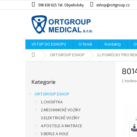
Přejít
596 630 615 Tel. Objednávky
eshop@ortgroup.cz
na
obsah
VSTUP DO ESHOPU
O firmě
Kontakty
O
Domů
ORTGROUP ESHOP
11.POMŮCKY PRO REH
P
801
o
Přeskočit
s
Průměr
1 hodno
Kategorie
kategorie
t
hodnoce
r
produkt
ORTGROUP ESHOP
a
je
1.CHODÍTKA
5,0
n
z
2.MECHANICKÉ VOZÍKY
n
5
í
3.ELEKTRICKÉ VOZÍKY
hvězdiče
p
4.POSTELE A MATRACE
a
5.BERLE A HOLE