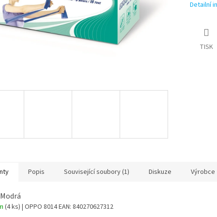
Detailní 
TISK
nty
Popis
Související soubory (1)
Diskuze
Výrobce
 Modrá
em
(4 ks)
| OPPO 8014
EAN:
840270627312