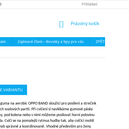
OBNÍCH ÚDAJŮ
Přihlášení
NÁKUPNÍ
Prázdný košík
KOŠÍK
 nám
Zajímavé čtení – Novinky a tipy pro vás
ZPĚTNÝ ODBĚR VYS
E VARIANTU
í guma na aerobic OPPO BAND sloužící pro posílení a strečink
h svalových partií. Při cvičení si navlékáme gumové pásky
ky, pod kolena nebo s nimi můžeme posilovat horní polovinu
a. Cvičí se na pomalejší rytmus hudby tak, aby cvičící mohli
hyb správně a koordinovaně. Vhodné především pro ženy.