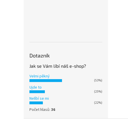
Dotazník
Jak se Vám líbí náš e-shop?
Velmi pěkný
(53%)
Ujde to
(25%)
Nelíbí se mi
(22%)
Počet hlasů:
36
Z
á