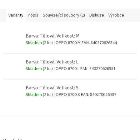
Varianty
Popis
Související soubory (2)
Diskuze
Výrobce
Barva: Tělová, Velikost: M
Skladem
(2 ks)
| OPPO 6700 M
EAN:
840270626544
Barva: Tělová, Velikost: L
Skladem
(2 ks)
| OPPO 6700 L
EAN:
840270626551
Barva: Tělová, Velikost: S
Skladem
(2 ks)
| OPPO 6700 S
EAN:
840270626537
Z
á
p