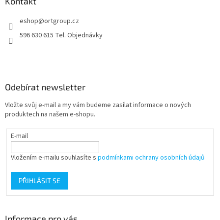
a
Kontakt
t
eshop
@
ortgroup.cz
í
596 630 615 Tel. Objednávky
Odebírat newsletter
Vložte svůj e-mail a my vám budeme zasílat informace o nových
produktech na našem e-shopu.
E-mail
Vložením e-mailu souhlasíte s
podmínkami ochrany osobních údajů
PŘIHLÁSIT SE
Informace pro vás