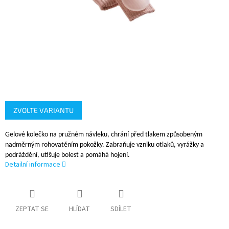
ZVOLTE VARIANTU
Gelové kolečko na pružném návleku, chrání před tlakem
způsobeným
nadměrným rohovatěním pokožky. Zabraňuje
vzniku otlaků, vyrážky a
podráždění, utišuje bolest a pomáhá
hojení.
Detailní informace
ZEPTAT SE
HLÍDAT
SDÍLET