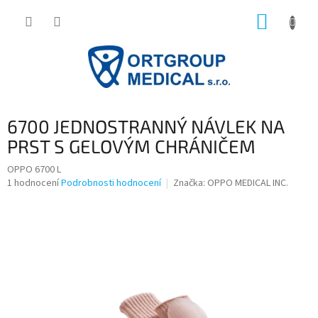
Přejít
NÁKUP
na
obsah
KOŠÍK
6700 JEDNOSTRANNÝ NÁVLEK NA
PRST S GELOVÝM CHRÁNIČEM
OPPO 6700 L
Průměrné
1 hodnocení
Podrobnosti hodnocení
Značka:
OPPO MEDICAL INC.
hodnocení
produktu
je
5,0
z
5
hvězdiček.